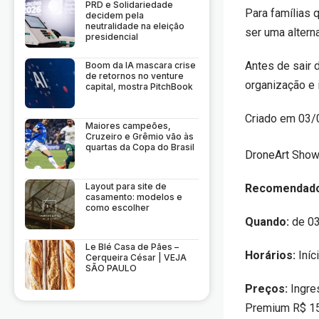
PRD e Solidariedade
Para famílias 
decidem pela
neutralidade na eleição
ser uma alterna
presidencial
Antes de sair 
Boom da IA mascara crise
de retornos no venture
organização e 
capital, mostra PitchBook
Criado em 03/
Maiores campeões,
Cruzeiro e Grêmio vão às
quartas da Copa do Brasil
DroneArt Show
Layout para site de
Recomendad
casamento: modelos e
como escolher
Quando:
de 0
Le Blé Casa de Pães –
Horários:
Iníc
Cerqueira César | VEJA
SÃO PAULO
Preços:
Ingre
Premium R$ 15