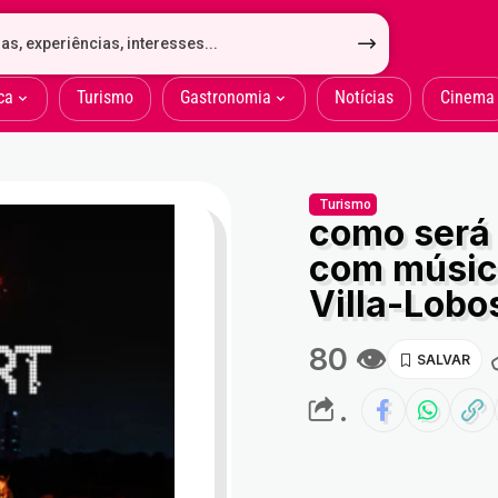
ca
Turismo
Gastronomia
Notícias
Cinema
Turismo
como será 
com música
Villa-Lobo
80 👁
.