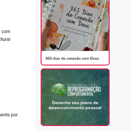
s com
tural
mente por