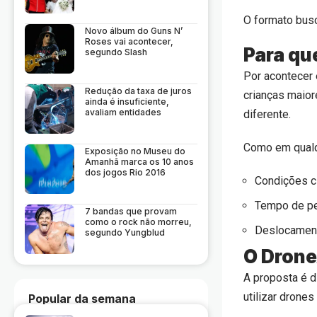
O formato busc
Novo álbum do Guns N’
Roses vai acontecer,
Para qu
segundo Slash
Por acontecer 
Redução da taxa de juros
crianças maio
ainda é insuficiente,
avaliam entidades
diferente.
Como em qualqu
Exposição no Museu do
Amanhã marca os 10 anos
dos jogos Rio 2016
Condições c
Tempo de pe
7 bandas que provam
como o rock não morreu,
Deslocament
segundo Yungblud
O Drone
A proposta é d
utilizar drone
Popular da semana