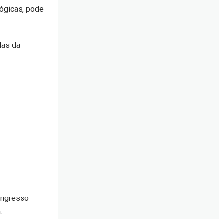
lógicas, pode
das da
 Ingresso
.