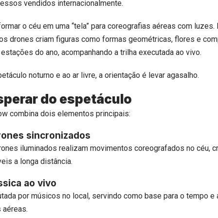
ressos vendidos internacionalmente.
sformar o céu em uma “tela” para coreografias aéreas com luzes. 
 os drones criam figuras como formas geométricas, flores e co
 estações do ano, acompanhando a trilha executada ao vivo.
táculo noturno e ao ar livre, a orientação é levar agasalho.
sperar do espetáculo
ow combina dois elementos principais:
ones sincronizados
rones iluminados realizam movimentos coreografados no céu, c
eis a longa distância.
ssica ao vivo
cutada por músicos no local, servindo como base para o tempo e 
 aéreas.