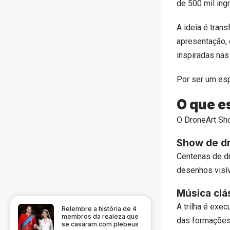
de 500 mil ing
A ideia é tran
apresentação,
inspiradas nas
Por ser um espe
O que e
O DroneArt Sh
Show de dr
Centenas de d
desenhos visív
Música clá
A trilha é exe
Relembre a história de 4
membros da realeza que
das formações
se casaram com plebeus