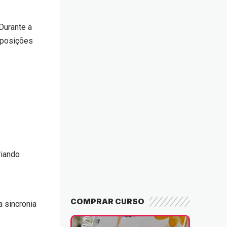
Durante a
mposições
riando
COMPRAR CURSO
a sincronia