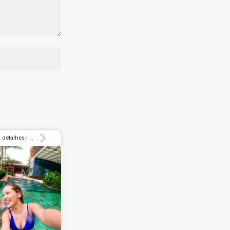
2 novidades agitam a Barra Funda: confira os detalhes | Delícia de Conta