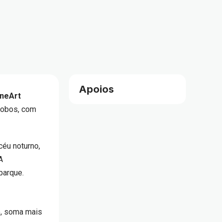
Apoios
neArt
-Lobos, com
céu noturno,
A
parque.
o, soma mais