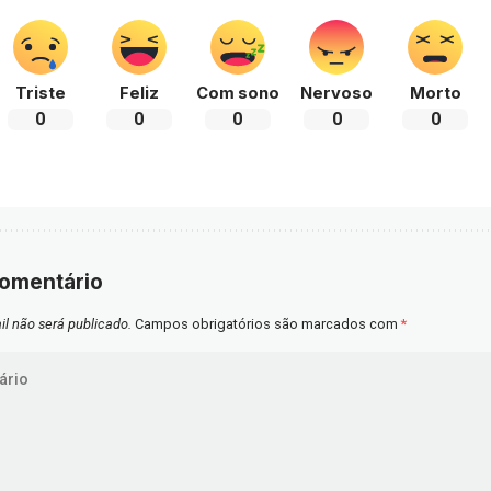
Triste
Feliz
Com sono
Nervoso
Morto
0
0
0
0
0
comentário
l não será publicado.
Campos obrigatórios são marcados com
*