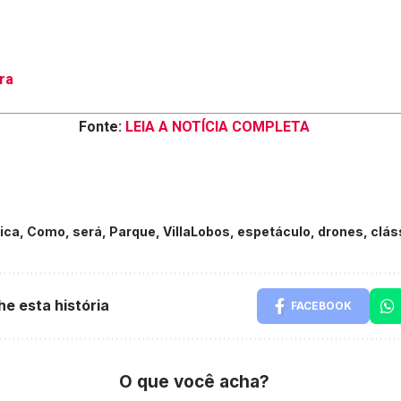
ra
Fonte:
LEIA A NOTÍCIA COMPLETA
ica
,
Como
,
será
,
Parque
,
VillaLobos
,
espetáculo
,
drones
,
clás
he esta história
FACEBOOK
O que você acha?