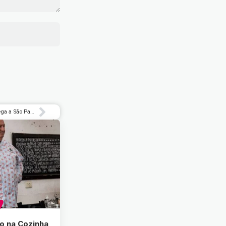
‘Toy Story ao Infinito e Além: A Exposição’ chega a São Paulo – Rolling Stone Brasil
o na Cozinha,