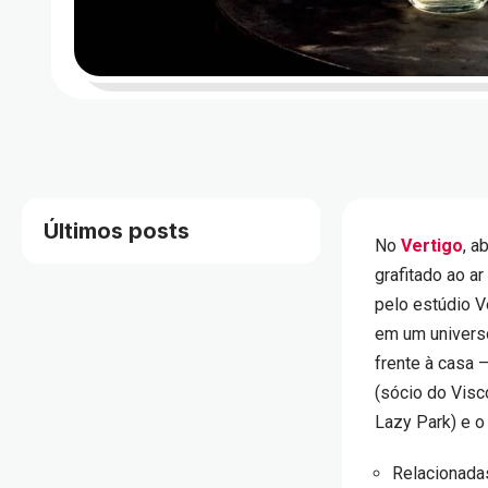
Últimos posts
No
Vertigo
, a
grafitado ao a
pelo estúdio 
em um universo
frente à casa 
(sócio do Visc
Lazy Park) e o
Relacionada