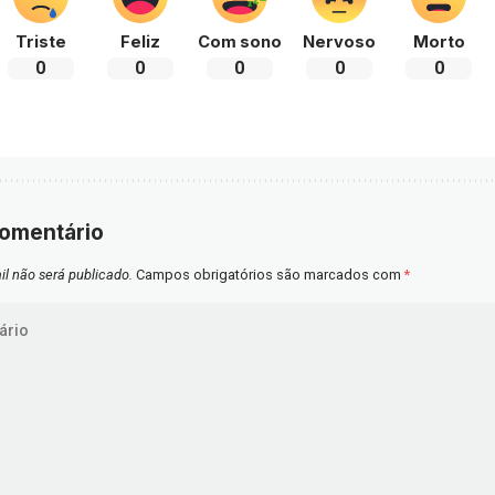
Triste
Feliz
Com sono
Nervoso
Morto
0
0
0
0
0
comentário
l não será publicado.
Campos obrigatórios são marcados com
*