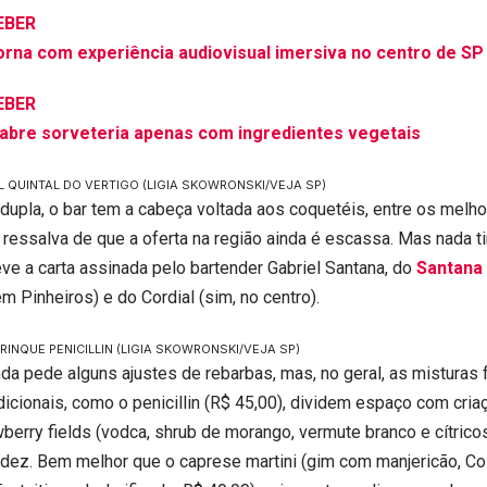
EBER
orna com experiência audiovisual imersiva no centro de SP
EBER
o abre sorveteria apenas com ingredientes vegetais
 QUINTAL DO VERTIGO
(LIGIA SKOWRONSKI/VEJA SP)
upla, o bar tem a cabeça voltada aos coquetéis, entre os melh
ressalva de que a oferta na região ainda é escassa. Mas nada ti
teve a carta assinada pelo bartender Gabriel Santana, do
Santana
 em Pinheiros) e do Cordial (sim, no centro).
RINQUE PENICILLIN
(LIGIA SKOWRONSKI/VEJA SP)
da pede alguns ajustes de rebarbas, mas, no geral, as misturas 
adicionais, como o penicillin (R$ 45,00), dividem espaço com cri
wberry fields (vodca, shrub de morango, vermute branco e cítricos
dez. Bem melhor que o caprese martini (gim com manjericão, Coi