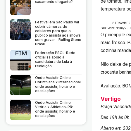
de tomate, limã
casamento elegante?
temperatura s
Festival em São Paulo vai
STRAWBERR
cobrir câmeras de
SKOWRONSKI/VEJ
celulares para que o
O pineapple ex
público assista aos shows
sem gravar – Rolling Stone
mais fresco. P
Brasil
cozinha manda 
Federação PSOL-Rede
oficializa apoio à
candidatura de Lula à
Não deixe de p
reeleição
crocante banha
Onde Assistir Online
Corinthians x Internacional:
Avaliação: B
onde assistir, horário e
escalações
Vertigo
Onde Assistir Online
Praça Visconde
Vitória x Athletico-PR:
onde assistir, horário e
escalações
Das 19h às 0h (
Aberto em 202