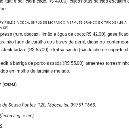
o-taiti e sal, clarificado; R$ 49,00), cujas notas salinas escalam
obe.
Y FIELDS: VODCA, SHRUB DE MORANGO, VERMUTE BRANCO E CÍTRICOS
(LIGIA
A SP)
press (rum, abacaxi, limão e água de coco; R$ 42,00), gaseificad
ara não fugir da cartilha dos bares de perfil, digamos, contempor
steak tartare (R$ 65,00) e katsu sando (sanduíche de copa-lomb
edir a barriga de porco assada (R$ 55,00): atraentes torresminh
dos em molho de laranja e melado.
OM (✪✪✪)
 de Sousa Fontes, 120, Mooca, tel. 99751-1663.
fecha seg. e ter.).
5.