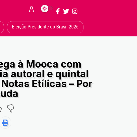
Eleição Presidente do Brasil 2026
hega à Mooca com
a autoral e quintal
 Notas Etílicas – Por
suda