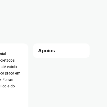
Apoios
ntal
rojetados
 até existir
ica praça em
 Ferrari
lico e do