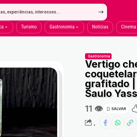
ca
Turismo
Gastronomia
Notícias
Cinema
Gastronomia
Vertigo c
coquetelari
grafitado |
Saulo Yas
11 👁
.