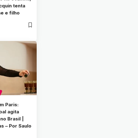
cquin tenta
e e filho
m Paris:
bal agita
no Brasil |
as – Por Saulo