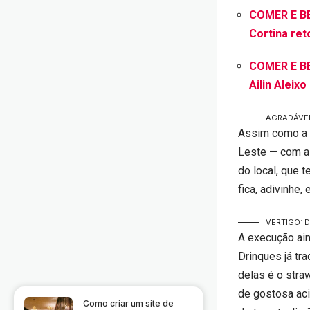
COMER E B
Cortina ret
COMER E B
Ailin Aleix
AGRADÁVEL
Assim como a d
Leste — com a 
do local, que 
fica, adivinhe,
VERTIGO: D
A execução ain
Drinques já tr
delas é o stra
de gostosa aci
Como criar um site de