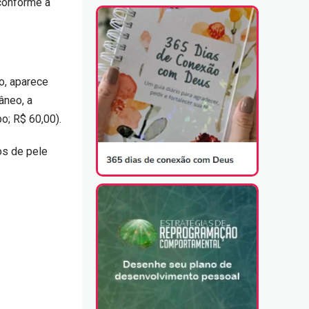
 conforme a
o, aparece
âneo, a
o; R$ 60,00).
os de pele