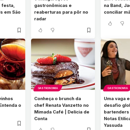
 festa,
gastronômicas e
na Band, Ja
Js em São
reaberturas para pôr no
conciliar mã
radar
GASTRONOMIA
GASTRONOMIA
vinhos
Conheça o brunch da
Uma vaga e
Entenda o
chef Renata Vanzetto no
desafio glo
Mimada Café | Delícia de
bartenders 
Conta
Notas Etílic
Yassuda