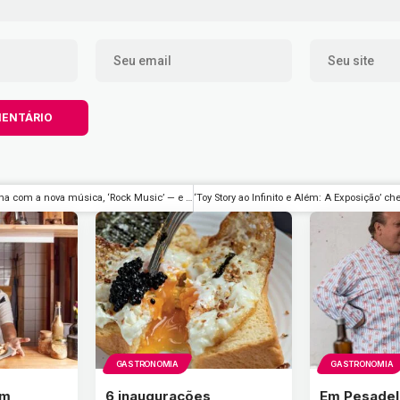
Charli XCX retorna com a nova música, ‘Rock Music’ — e sim, ela agita – Rolling Stone Brasil
GASTRONOMIA
GASTRONOMIA
am
6 inaugurações
Em Pesadel