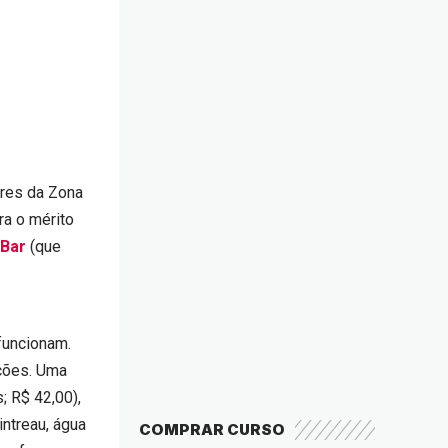
ores da Zona
ra o mérito
 Bar
(que
funcionam.
ações. Uma
; R$ 42,00),
ntreau, água
COMPRAR CURSO