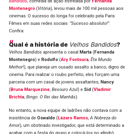
Bandidos
, comédia de ação estrelada por
Fernanda
Montenegro
(
Vitória
), levou mais de 100 mil pessoas aos
cinemas. O sucesso do longa foi celebrado pela Paris
Filmes em suas redes sociais:
“Sucesso absoluto!”
.
Confira:
Qual é a história de
Velhos Bandidos
?
Velhos Bandidos
apresenta o casal
Marta
(
Fernanda
Montenegro
) e
Rodolfo
(
Ary Fontoura
,
Êta Mundo
Melhor!
), que planeja um ousado assalto a banco, digno de
cinema. Para realizar o roubo perfeito, eles forçam uma
parceria com um casal de jovens assaltantes,
Nancy
(
Bruna Marquezine
,
Besouro Azul
) e
Sid
(
Vladimir
Brichta
,
Bingo: O Rei das Manhãs
).
No entanto, a nova equipe de ladrões não contava com a
insistência de
Oswaldo
(
Lázaro Ramos
,
A Nobreza do
Amor
), um obstinado investigador, que está determinado a
acabar com a festa do grupo e colocá-los no xilindró.