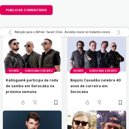
‘Atenção para o Refrão’: Sarah Oliveira investiga o poder dos refrãos em nova série musical – Rolling Stone Brasil
Assédio moral no trabalho cresce mais de 20% no Brasil e nova norma amplia atenção à saúde mental nas empresas
SHOWS
SOROCABA E REGIÃO
SHOWS
SOROCABA E REGIÃO
Katinguelê participa de roda
Biquíni Cavadão celebra 40
de samba em Sorocaba na
anos de carreira em
próxima semana
Sorocaba