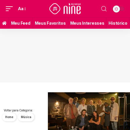
Aa
Meu Feed
Meus Favoritos
Meus Interesses
Histórico
Voltar para Categoria:
Home
Música