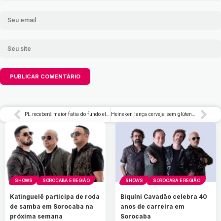
PL receberá maior fatia do fundo eleitoral para campanhas do TSE
Heineken lança cerveja sem glúten e com menor teor alcoólico
SHOWS
SOROCABA E REGIÃO
SHOWS
SOROCABA E REGIÃO
Katinguelê participa de roda
Biquíni Cavadão celebra 40
de samba em Sorocaba na
anos de carreira em
próxima semana
Sorocaba