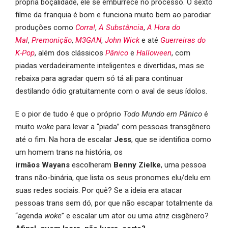
própria boçalidade, ele se emburrece no processo. O sexto
filme da franquia é bom e funciona muito bem ao parodiar
produções como
Corra!
,
A Substância
,
A Hora do
Mal
,
Premonição
,
M3GAN
,
John Wick
e até
Guerreiras do
K-Pop
, além dos clássicos
Pânico
e
Halloween
, com
piadas verdadeiramente inteligentes e divertidas, mas se
rebaixa para agradar quem só tá ali para continuar
destilando ódio gratuitamente com o aval de seus ídolos.
E o pior de tudo é que o próprio
Todo Mundo em Pânico
é
muito
woke
para levar a “piada” com pessoas transgênero
até o fim. Na hora de escalar
Jess
, que se identifica como
um homem trans na história, os
irmãos Wayans
escolheram
Benny Zielke
, uma pessoa
trans não-binária, que lista os seus pronomes elu/delu em
suas redes sociais. Por quê? Se a ideia era atacar
pessoas trans sem dó, por que não escapar totalmente da
“agenda
woke
” e escalar um ator ou uma atriz cisgênero?