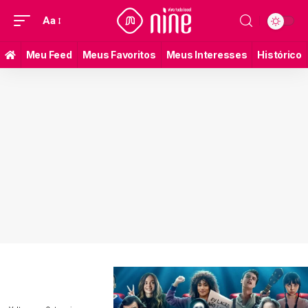
Aa
Meu Feed
Meus Favoritos
Meus Interesses
Histórico