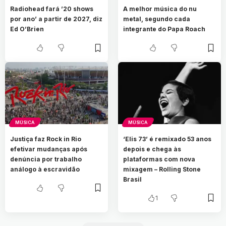
Radiohead fará ’20 shows
A melhor música do nu
por ano’ a partir de 2027, diz
metal, segundo cada
Ed O’Brien
integrante do Papa Roach
MÚSICA
MÚSICA
Justiça faz Rock in Rio
‘Elis 73’ é remixado 53 anos
efetivar mudanças após
depois e chega às
denúncia por trabalho
plataformas com nova
análogo à escravidão
mixagem – Rolling Stone
Brasil
1