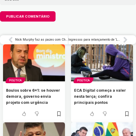
Nick Murphy faz as pazes com Chet Faker: ‘Foi um experimento, eu o aceitei’ – Rolling Stone Brasil
Ingressos para relançamento de ‘Lua Nova’ já estão à venda – Rolling Stone Brasil
POLÍTICA
POLÍTICA
Boulos sobre 6×1: se houver
ECA Digital começa a valer
demora, governo envia
nesta terça; confira
projeto com urgência
principais pontos