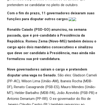
pretendem se candidatar no pleito de outubro.
Com o fim do prazo, 11 governadores deixaram suas
funções para disputar outros cargos.
Ronaldo Caiado (PSD-GO) anunciou, na semana
passada, que é pré-candidato à Presidência da
República. Romeu Zema (Novo-MG) também deixou o
cargo após dois mandatos consecutivos e sinalizou
que deve ser candidato à Presidência, mas ainda não
formalizou sua pré-candidatura.
Nove governadores saíram o cargo e pretendem
disputar uma vaga no Senado.
São eles: Gladson Cameli
(PP-AC); Wilson Lima (União-AM), Ibaneis Rocha (MDB-
DF), Renato Casagrande (PSB-ES); Mauro Mendes (União-
MT); Helder Barbalho (MDB-PA), João Azevêdo (PSB-PB) e
Antonio Denarium (PP-RR). O ex-governador do Rio de
Janeiro Cláudio Castro (PL) também renunciou ao