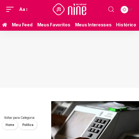
Aa
Meu Feed
Meus Favoritos
Meus Interesses
Histórico
Voltar para Categoria:
Home
Política