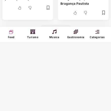
Bragança Paulista
MOSTRE MAIS
Feed
Turismo
Música
Gastronomia
Categorias
O Portal Nine é um agregador de notícias que
carrega somente notícias de sites confiáveis
e tradicionais na internet. Curta novas
histórias e experiências de música, turismo e
gastronomia.
Seus Interesses
Sobre o Nine
Meu Feed
Adverts
Our Jobs
Meus Interesses
Term of Use
Histórico
Meus Favoritos