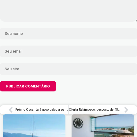
Prêmio Oscar terá novo palco a partir de 2029
Oferta Relâmpago: desconto de 45% no copo de cerveja da Stanley – Rolling Stone Brasil