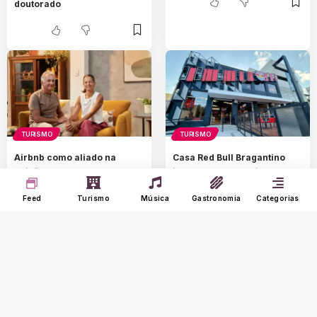
doutorado
TURISMO
TURISMO
Airbnb como aliado na
Casa Red Bull Bragantino
paixão pelo esporte
inaugura espaço kids em
Bragança Paulista
Feed
Turismo
Música
Gastronomia
Categorias
MOSTRE MAIS
O Portal Nine é um agregador de notícias que