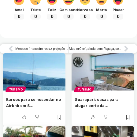
Amei
Triste
Feliz
Com sono
Nervoso
Morto
Piscar
0
0
0
0
0
0
0
Mercado financeiro reduz projeção da inflação para 5,30%
MasterChef, ainda sem Fogaça, convida competidoras de outras temporadas | Blog do Lorençato
TURISMO
TURISMO
Barcos para se hospedar no
Guarapari: casas para
Airbnb em S…
alugar perto da…