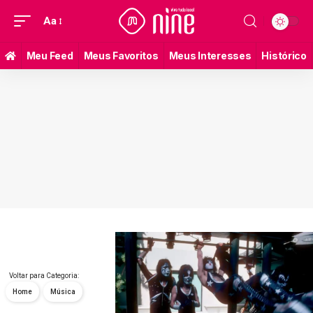
Aa
Meu Feed
Meus Favoritos
Meus Interesses
Histórico
Voltar para Categoria:
Home
Música