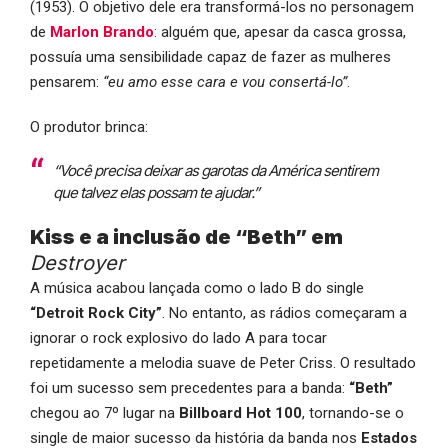
(1953). O objetivo dele era transformá-los no personagem
de
Marlon Brando
: alguém que, apesar da casca grossa,
possuía uma sensibilidade capaz de fazer as mulheres
pensarem:
“eu amo esse cara e vou consertá-lo”
.
O produtor brinca:
“Você precisa deixar as garotas da América sentirem
que talvez elas possam te ajudar.”
Kiss e a inclusão de “Beth” em
Destroyer
A música acabou lançada como o lado B do single
“Detroit Rock City”
. No entanto, as rádios começaram a
ignorar o rock explosivo do lado A para tocar
repetidamente a melodia suave de Peter Criss. O resultado
foi um sucesso sem precedentes para a banda:
“Beth”
chegou ao 7º lugar na
Billboard Hot 100
, tornando-se o
single de maior sucesso da história da banda nos
Estados