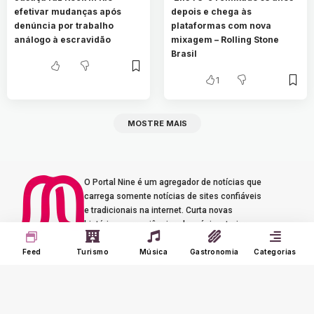
efetivar mudanças após
depois e chega às
denúncia por trabalho
plataformas com nova
análogo à escravidão
mixagem – Rolling Stone
Brasil
1
MOSTRE MAIS
O Portal Nine é um agregador de notícias que
carrega somente notícias de sites confiáveis
e tradicionais na internet. Curta novas
histórias e experiências de música, turismo e
gastronomia.
Feed
Turismo
Música
Gastronomia
Categorias
Seus Interesses
Sobre o Nine
Meu Feed
Adverts
Our Jobs
Meus Interesses