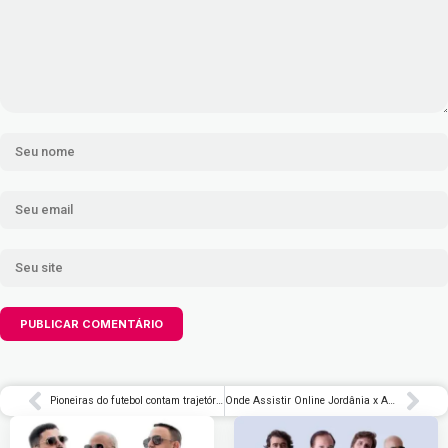
Pioneiras do futebol contam trajetória no programa Sem Censura
Onde Assistir Online Jordânia x Argentina na Copa: onde assistir, horário e escalações