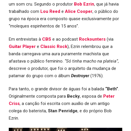
um som cru. Segundo o produtor
Bob Ezrin
, que já havia
trabalhado com
Lou Reed
e
Alice Cooper
, o público do
grupo na época era composto quase exclusivamente por
“moleques espinhentos de 15 anos”.
Em entrevistas à
CBS
e ao podcast
Rockounters
(via
Guitar Player
e
Classic Rock
), Ezrin relembrou que a
banda carregava uma aura puramente machista que
afastava o público feminino.
“Só tinha macho na plateia”
,
descreve o produtor, que foi o arquiteto da mudança de
patamar do grupo com o álbum
Destroyer
(1976).
Para tanto, o grande divisor de águas foi a balada
“Beth”
.
Originalmente composta para
Becky
, esposa de
Peter
Criss
, a canção foi escrita com auxílio de um antigo
colega do baterista,
Stan Penridge
, e do próprio Bob
Ezrin.