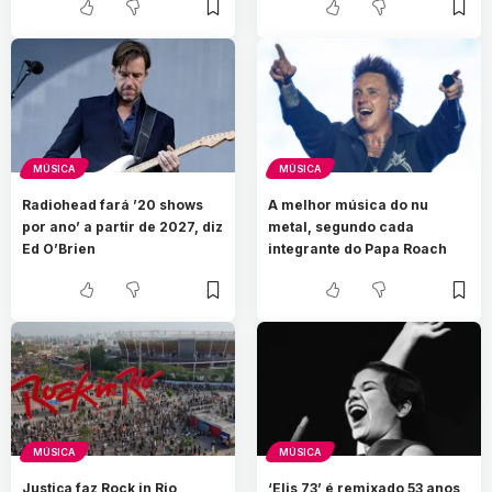
MÚSICA
MÚSICA
Radiohead fará ’20 shows
A melhor música do nu
por ano’ a partir de 2027, diz
metal, segundo cada
Ed O’Brien
integrante do Papa Roach
MÚSICA
MÚSICA
Justiça faz Rock in Rio
‘Elis 73’ é remixado 53 anos