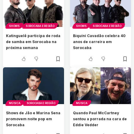
SHOWS
SOROCABA E REGIÃO
SHOWS
SOROCABA E REGIÃO
Katinguelê participa de roda
Biquíni Cavadão celebra 40
de samba em Sorocaba na
anos de carreira em
próxima semana
Sorocaba
MÚSICA
SOROCABA E REGIÃO
MÚSICA
Shows de Jão e Marina Sena
Quando Paul McCartney
promovem noite pop em
sentou a porrada na cara de
Sorocaba
Eddie Vedder