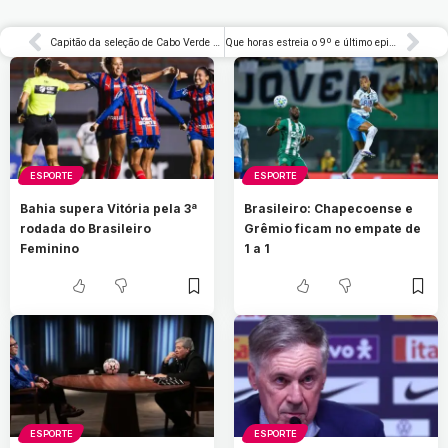
Capitão da seleção de Cabo Verde é investigado por denúncia de estupro
Que horas estreia o 9º e último episódio de ‘Rancho Dutton’, spin-off de ‘Yellowstone’? – Rolling Stone Brasil
ESPORTE
ESPORTE
Bahia supera Vitória pela 3ª
Brasileiro: Chapecoense e
rodada do Brasileiro
Grêmio ficam no empate de
Feminino
1 a 1
ESPORTE
ESPORTE