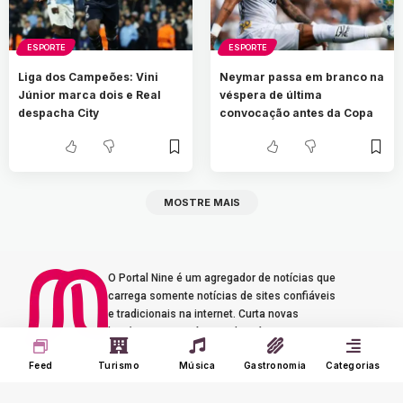
ESPORTE
ESPORTE
Liga dos Campeões: Vini
Neymar passa em branco na
Júnior marca dois e Real
véspera de última
despacha City
convocação antes da Copa
MOSTRE MAIS
O Portal Nine é um agregador de notícias que
carrega somente notícias de sites confiáveis
e tradicionais na internet. Curta novas
histórias e experiências de música, turismo e
gastronomia.
Feed
Turismo
Música
Gastronomia
Categorias
Seus Interesses
Sobre o Nine
Meu Feed
Adverts