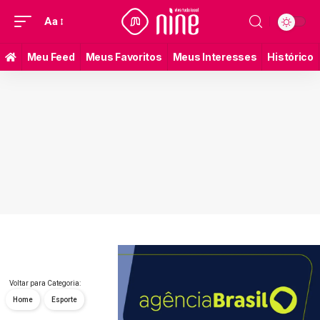
Aa
Meu Feed
Meus Favoritos
Meus Interesses
Histórico
Voltar para Categoria:
Home
Esporte