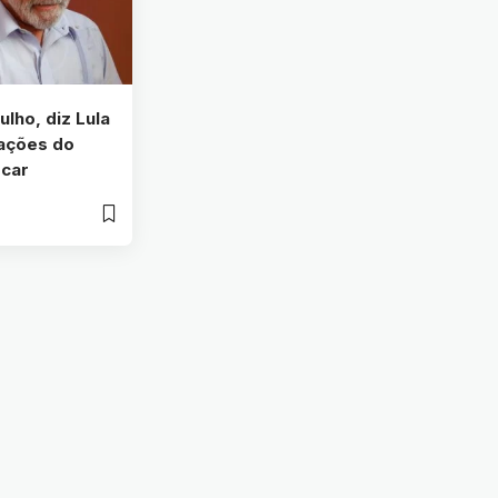
lho, diz Lula
cações do
scar