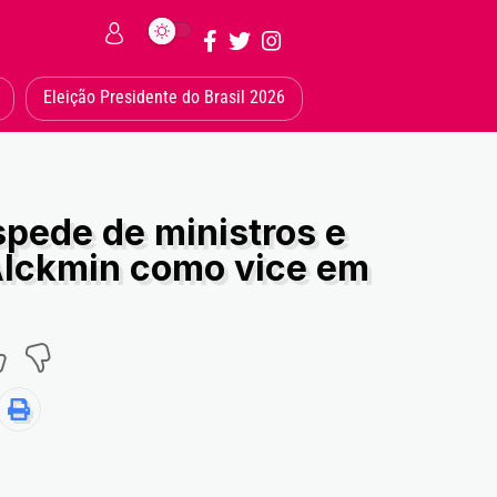
Eleição Presidente do Brasil 2026
spede de ministros e
Alckmin como vice em