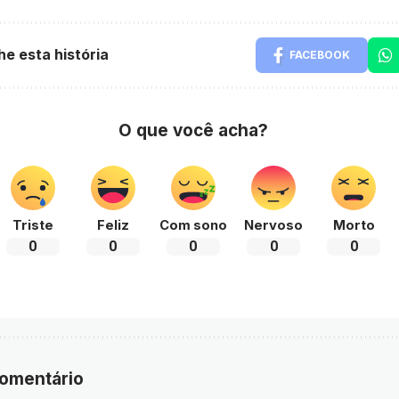
he esta história
FACEBOOK
O que você acha?
Triste
Feliz
Com sono
Nervoso
Morto
0
0
0
0
0
comentário