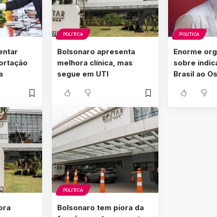
POLÍTICA
POLÍTICA
entar
Bolsonaro apresenta
Enorme orgu
ortação
melhora clínica, mas
sobre indi
a
segue em UTI
Brasil ao O
POLÍTICA
ora
Bolsonaro tem piora da