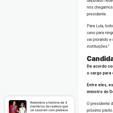
deputado feder
nós chegamos a
presidente.
Para Lula, tod
caso para nin
vai piorando e
instituições.”
Candid
De acordo co
o cargo para 
Entre eles, e
ministro do D
Relembre a história de 4
O presidente d
membros da realeza que
próximo pleito
se casaram com plebeus