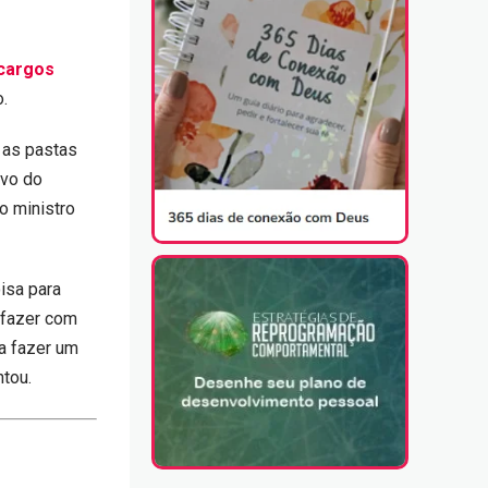
 cargos
o.
 as pastas
ivo do
o ministro
isa para
é fazer com
a fazer um
ntou.