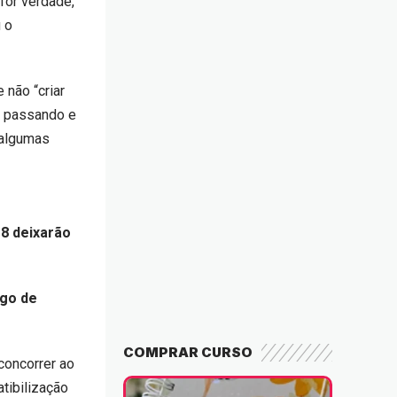
for verdade,
u o
 não “criar
o passando e
 algumas
18 deixarão
rgo de
COMPRAR CURSO
concorrer ao
atibilização