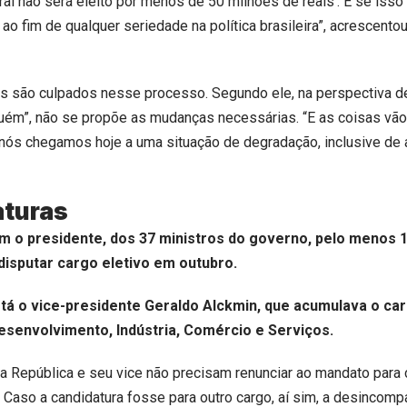
al não será eleito por menos de 50 milhões de reais’. E se isso 
o fim de qualquer seriedade na política brasileira”, acrescento
os são culpados nesse processo. Segundo ele, na perspectiva de
guém”, não se propõe as mudanças necessárias. “E as coisas vã
 nós chegamos hoje a uma situação de degradação, inclusive de
aturas
m o presidente, dos 37 ministros do governo, pelo menos 
disputar cargo eletivo em outubro.
stá o vice-presidente Geraldo Alckmin, que acumulava o ca
esenvolvimento, Indústria, Comércio e Serviços.
a República e seu vice não precisam renunciar ao mandato para 
. Caso a candidatura fosse para outro cargo, aí sim, a desincomp