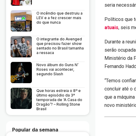
seria necessár
O incêndio que destruiu a
LEV e a fez crescer mais
Políticos que 
do que nunca
atuais
, seis m
O integrante do Avenged
Durante a reun
que precisou fazer show
sentado no Brasil tamanha
serão ocupadas
a ressaca
Ministério da 
Novo álbum do Guns N’
Fernando Hadd
Roses vai acontecer,
segundo Slash
“Temos confian
concluir até o
Que horas estreia o 8º e
último episódio da 3ª
que a máquina 
temporada de ‘A Casa do
Dragão’? – Rolling Stone
novo ministéri
Brasil
Popular da semana