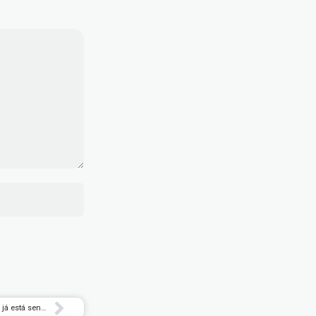
Segunda temporada de série de ‘Harry Potter’ já está sendo escrita, diz CEO da HBO – Rolling Stone Brasil