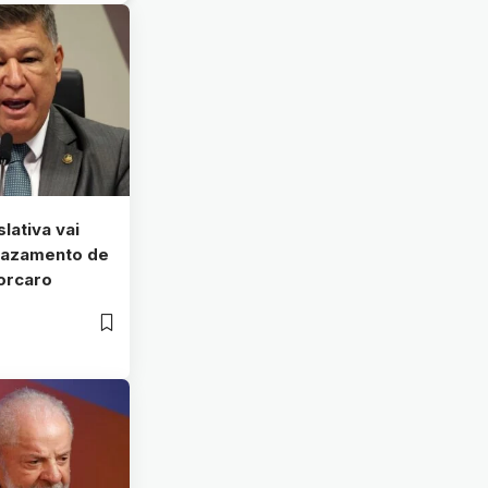
slativa vai
 vazamento de
orcaro