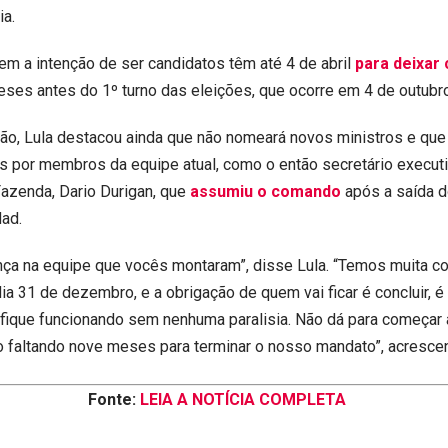
ia.
tem a intenção de ser candidatos têm até 4 de abril
para deixar
eses antes do 1º turno das eleições, que ocorre em 4 de outubr
ião, Lula destacou ainda que não nomeará novos ministros e que
 por membros da equipe atual, como o então secretário execut
Fazenda, Dario Durigan, que
assumiu o comando
após a saída d
ad.
ça na equipe que vocês montaram”, disse Lula. “Temos muita co
 dia 31 de dezembro, e a obrigação de quem vai ficar é concluir, 
fique funcionando sem nenhuma paralisia. Não dá para começar 
o faltando nove meses para terminar o nosso mandato”, acresce
Fonte:
LEIA A NOTÍCIA COMPLETA