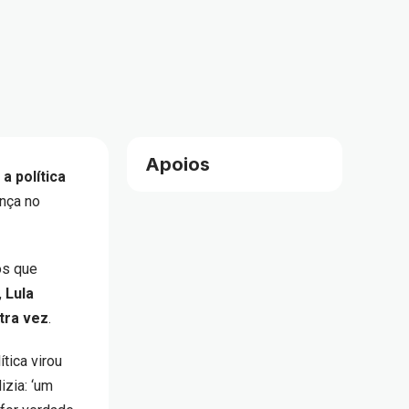
Apoios
a política
nça no
os que
,
Lula
tra vez
.
tica virou
izia: ‘um