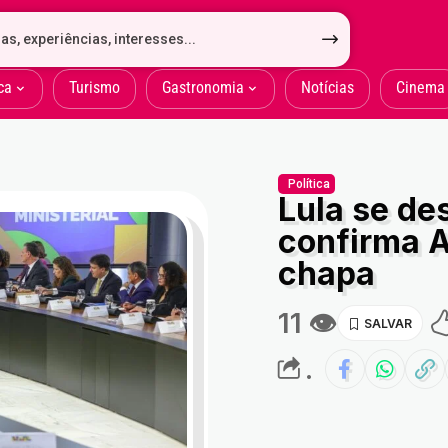
ca
Turismo
Gastronomia
Notícias
Cinema
Política
Lula se de
confirma 
chapa
11 👁
.