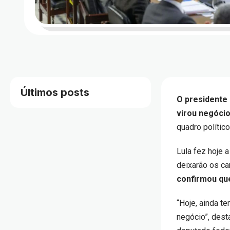
Últimos posts
O presidente L
virou negóci
quadro polític
Lula fez hoje 
deixarão os ca
confirmou que
“Hoje, ainda t
negócio”, dest