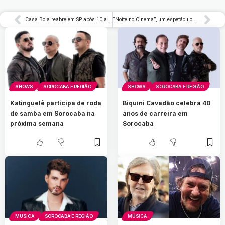
Casa Bola reabre em SP após 10 anos: Conheça a exposição ABERTO5
“Noite no Cinema”, um espetáculo protagonizado pelos alunos da Welfarah Música e Arte
SHOWS
SOROCABA E REGIÃO
SHOWS
SOROCABA E REGIÃO
Katinguelê participa de roda
Biquíni Cavadão celebra 40
de samba em Sorocaba na
anos de carreira em
próxima semana
Sorocaba
MÚSICA
SOROCABA E REGIÃO
MÚSICA