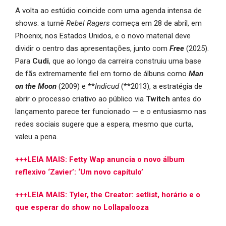
A volta ao estúdio coincide com uma agenda intensa de
shows: a turnê
Rebel Ragers
começa em 28 de abril, em
Phoenix, nos Estados Unidos, e o novo material deve
dividir o centro das apresentações, junto com
Free
(2025).
Para
Cudi
, que ao longo da carreira construiu uma base
de fãs extremamente fiel em torno de álbuns como
Man
on the Moon
(2009) e **
Indicud
(**2013), a estratégia de
abrir o processo criativo ao público via
Twitch
antes do
lançamento parece ter funcionado — e o entusiasmo nas
redes sociais sugere que a espera, mesmo que curta,
valeu a pena.
+++LEIA MAIS: Fetty Wap anuncia o novo álbum
reflexivo ‘Zavier’: ‘Um novo capítulo’
+++LEIA MAIS: Tyler, the Creator: setlist, horário e o
que esperar do show no Lollapalooza