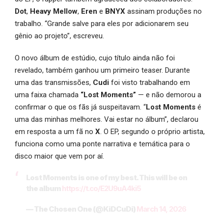
Dot
,
Heavy Mellow
,
Eren
e
BNYX
assinam produções no
trabalho. “Grande salve para eles por adicionarem seu
gênio ao projeto”, escreveu.
O novo álbum de estúdio, cujo título ainda não foi
revelado, também ganhou um primeiro teaser. Durante
uma das transmissões,
Cudi
foi visto trabalhando em
uma faixa chamada
“Lost Moments”
— e não demorou a
confirmar o que os fãs já suspeitavam. “
Lost Moments
é
uma das minhas melhores. Vai estar no álbum”, declarou
em resposta a um fã no
X
. O EP, segundo o próprio artista,
funciona como uma ponte narrativa e temática para o
disco maior que vem por aí.
Lost Moments is one of my best. This will be on
the album
https://t.co/E2U9uA4ki5
— The Chosen One (@KiDCuDi)
March 14, 2026