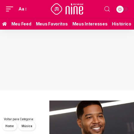
Aa
Meu Feed
Meus Favoritos
Meus Interesses
Histórico
Voltar para Categoria:
Home
Música