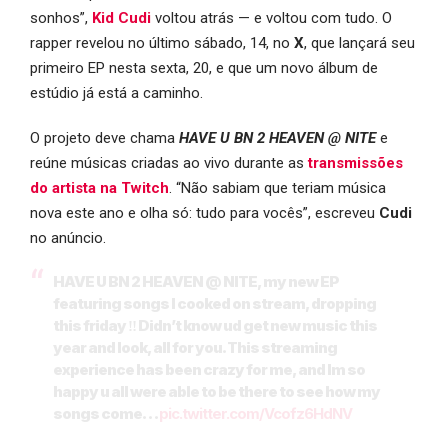
sonhos”,
Kid Cudi
voltou atrás — e voltou com tudo. O
rapper revelou no último sábado, 14, no
X
, que lançará seu
primeiro EP nesta sexta, 20, e que um novo álbum de
estúdio já está a caminho.
O projeto deve chama
HAVE U BN 2 HEAVEN @ NITE
e
reúne músicas criadas ao vivo durante as
transmissões
do artista na
Twitch
. “Não sabiam que teriam música
nova este ano e olha só: tudo para vocês”, escreveu
Cudi
no anúncio.
HAVE U BN 2 HEAVEN @ NITE, my new EP
featuring songs I cooked on stream, dropping
this friday ‼️ Didn’t know ud get new music this
year and look, all for you. This streaming
experience has been crazy for me, and Im so
happy u all were able to be there to see how my
songs come…
pic.twitter.com/Vcofz6HdNV