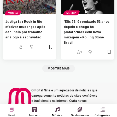
MÚSICA
MÚSICA
Justiça faz Rock in Rio
‘Elis 73’ é remixado 53 anos
efetivar mudanças após
depois e chega às
denúncia por trabalho
plataformas com nova
análogo à escravidão
mixagem – Rolling Stone
Brasil
1
MOSTRE MAIS
O Portal Nine é um agregador de notícias que
carrega somente notícias de sites confiáveis
e tradicionais na internet. Curta novas
histórias e experiências de música, turismo e
gastronomia.
Feed
Turismo
Música
Gastronomia
Categorias