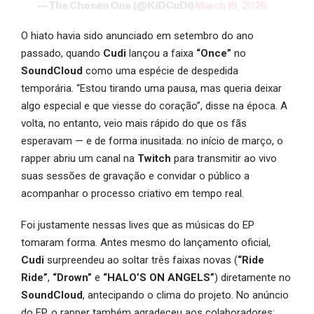
— The Chosen One (@KiDCuDi)
March 16, 2026
O hiato havia sido anunciado em setembro do ano
passado, quando
Cudi
lançou a faixa
“Once”
no
SoundCloud
como uma espécie de despedida
temporária. “Estou tirando uma pausa, mas queria deixar
algo especial e que viesse do coração”, disse na época. A
volta, no entanto, veio mais rápido do que os fãs
esperavam — e de forma inusitada: no início de março, o
rapper abriu um canal na
Twitch
para transmitir ao vivo
suas sessões de gravação e convidar o público a
acompanhar o processo criativo em tempo real.
Foi justamente nessas lives que as músicas do EP
tomaram forma. Antes mesmo do lançamento oficial,
Cudi
surpreendeu ao soltar três faixas novas (
“Ride
Ride”
,
“Drown”
e
“HALO’S ON ANGELS”
) diretamente no
SoundCloud
, antecipando o clima do projeto. No anúncio
do EP, o rapper também agradeceu aos colaboradores: