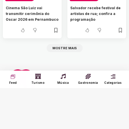
Cinema São Luiz vai
Salvador recebe festival de
transmitir cerimônia do
artistas de rua; confira a
Oscar 2026 em Pernambuco
programação
MOSTRE MAIS
O Portal Nine é um agregador de notícias que
carrega somente notícias de sites confiáveis
Feed
Turismo
Música
Gastronomia
Categorias
e tradicionais na internet. Curta novas
histórias e experiências de música, turismo e
gastronomia.
Seus Interesses
Sobre o Nine
Meu Feed
Adverts
Our Jobs
Meus Interesses
Term of Use