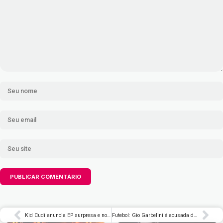
Kid Cudi anuncia EP surpresa e novo álbum após seis meses de hiato – Rolling Stone Brasil
Futebol: Gio Garbelini é acusada de ofensa racista em jogo na Espanha