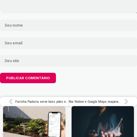
Farinha Padaria serve bons pães e cafés na Barra Funda | Delícia de Conta
Roc Nation e Google Maps mapeiam locais de Nova York que marcaram a carreira de Jay-Z – Rolling Stone Brasil