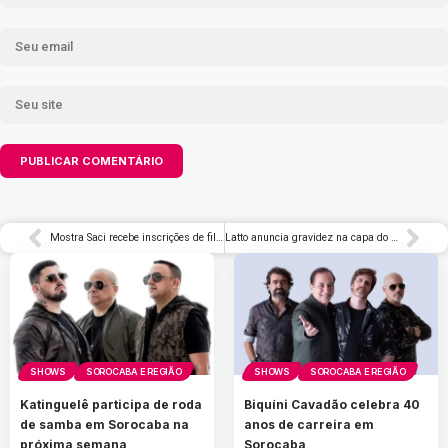
Mostra Saci recebe inscrições de filmes sobre o folclore e a cultura
Latto anuncia gravidez na capa do novo álbum ‘Big Mama’ – Rolling Stone Brasil
SHOWS
SOROCABA E REGIÃO
SHOWS
SOROCABA E REGIÃO
Katinguelê participa de roda
Biquíni Cavadão celebra 40
de samba em Sorocaba na
anos de carreira em
próxima semana
Sorocaba