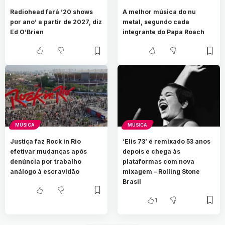
Radiohead fará ’20 shows
A melhor música do nu
por ano’ a partir de 2027, diz
metal, segundo cada
Ed O’Brien
integrante do Papa Roach
MÚSICA
MÚSICA
Justiça faz Rock in Rio
‘Elis 73’ é remixado 53 anos
efetivar mudanças após
depois e chega às
denúncia por trabalho
plataformas com nova
análogo à escravidão
mixagem – Rolling Stone
Brasil
1