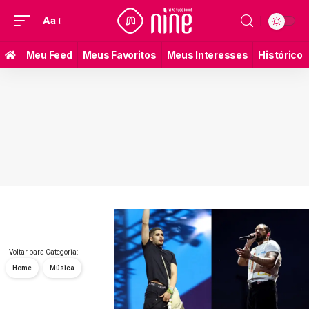
Aa
Meu Feed
Meus Favoritos
Meus Interesses
Histórico
Voltar para Categoria:
Home
Música