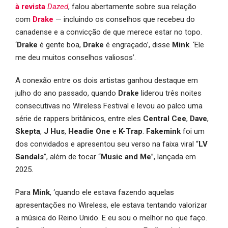
à revista
Dazed
, falou abertamente sobre sua relação
com
Drake
— incluindo os conselhos que recebeu do
canadense e a convicção de que merece estar no topo.
‘
Drake
é gente boa,
Drake
é engraçado’, disse
Mink
. ‘Ele
me deu muitos conselhos valiosos’.
A conexão entre os dois artistas ganhou destaque em
julho do ano passado, quando
Drake
liderou três noites
consecutivas no Wireless Festival e levou ao palco uma
série de rappers britânicos, entre eles
Central Cee
,
Dave
,
Skepta
,
J Hus
,
Headie One
e
K-Trap
.
Fakemink
foi um
dos convidados e apresentou seu verso na faixa viral “
LV
Sandals
”, além de tocar “
Music and Me
”, lançada em
2025.
Para
Mink
, ‘quando ele estava fazendo aquelas
apresentações no Wireless, ele estava tentando valorizar
a música do Reino Unido. E eu sou o melhor no que faço.