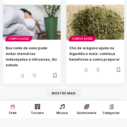
CORPO E SAÚDE
CORPO E SAÚDE
Boa noite de sono pode
Chá de orégano ajuda na
evitar memórias
digestão e mais: conheça
indesejadas e intrusivas, diz
benefícios e como preparar
estudo
MOSTRE MAIS
Feed
Turismo
Música
Gastronomia
Categorias
O Portal Nine é um agregador de notícias que
carrega somente notícias de sites confiáveis