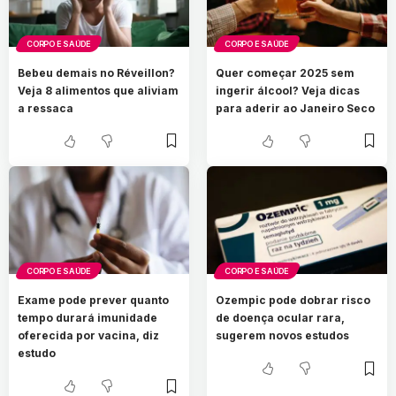
CORPO E SAÚDE
CORPO E SAÚDE
Bebeu demais no Réveillon?
Quer começar 2025 sem
Veja 8 alimentos que aliviam
ingerir álcool? Veja dicas
a ressaca
para aderir ao Janeiro Seco
CORPO E SAÚDE
CORPO E SAÚDE
Exame pode prever quanto
Ozempic pode dobrar risco
tempo durará imunidade
de doença ocular rara,
oferecida por vacina, diz
sugerem novos estudos
estudo