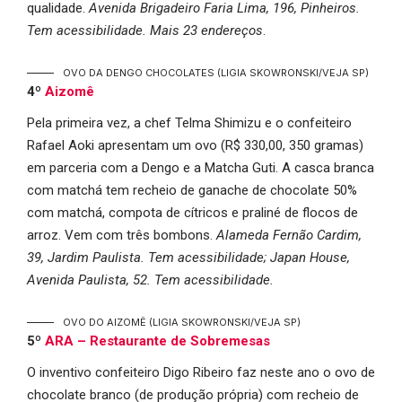
qualidade.
Avenida Brigadeiro Faria Lima, 196, Pinheiros.
Tem acessibilidade. Mais 23 endereços
.
OVO DA DENGO CHOCOLATES
(LIGIA SKOWRONSKI/VEJA SP)
4º
Aizomê
Pela primeira vez, a chef Telma Shimizu e o confeiteiro
Rafael Aoki apresentam um ovo (R$ 330,00, 350 gramas)
em parceria com a Dengo e a Matcha Guti. A casca branca
com matchá tem recheio de ganache de chocolate 50%
com matchá, compota de cítricos e praliné de flocos de
arroz. Vem com três bombons.
Alameda Fernão Cardim,
39, Jardim Paulista. Tem acessibilidade; Japan House,
Avenida Paulista, 52. Tem acessibilidade.
OVO DO AIZOMÊ
(LIGIA SKOWRONSKI/VEJA SP)
5º
ARA – Restaurante de Sobremesas
O inventivo confeiteiro Digo Ribeiro faz neste ano o ovo de
chocolate branco (de produção própria) com recheio de