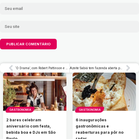
‘O Drama’, com Robert Pattinson e Zendaya, terá sessões especiais antes da estreia – Rolling Stone Brasil
Azeite Sabiá tem fazenda aberta para visitação em Santo Antônio do Pinhal
GASTRONOMIA
GASTRONOMIA
2 bares celebram
6 inaugurações
aniversário com festa,
gastronômicas e
bebida boa e DJs em São
reaberturas para pôr no
Paulo
radar