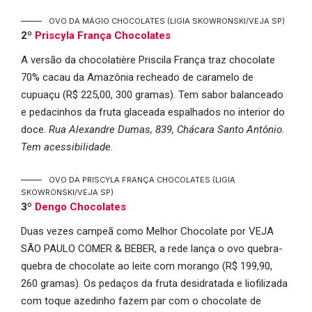
OVO DA MÁGIO CHOCOLATES
(LIGIA SKOWRONSKI/VEJA SP)
2º
Priscyla França Chocolates
A versão da chocolatière Priscila França traz chocolate
70% cacau da Amazônia recheado de caramelo de
cupuaçu (R$ 225,00, 300 gramas). Tem sabor balanceado
e pedacinhos da fruta glaceada espalhados no interior do
doce.
Rua Alexandre Dumas, 839, Chácara Santo Antônio.
Tem acessibilidade.
OVO DA PRISCYLA FRANÇA CHOCOLATES
(LIGIA
SKOWRONSKI/VEJA SP)
3º
Dengo Chocolates
Duas vezes campeã como Melhor Chocolate por VEJA
SÃO PAULO COMER & BEBER, a rede lança o ovo quebra-
quebra de chocolate ao leite com morango (R$ 199,90,
260 gramas). Os pedaços da fruta desidratada e liofilizada
com toque azedinho fazem par com o chocolate de