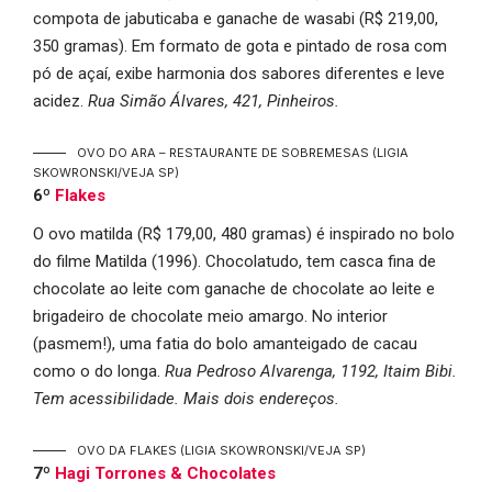
compota de jabuticaba e ganache de wasabi (R$ 219,00,
350 gramas). Em formato de gota e pintado de rosa com
pó de açaí, exibe harmonia dos sabores diferentes e leve
acidez.
Rua Simão Álvares, 421, Pinheiros.
OVO DO ARA – RESTAURANTE DE SOBREMESAS
(LIGIA
SKOWRONSKI/VEJA SP)
6º
Flakes
O ovo matilda (R$ 179,00, 480 gramas) é inspirado no bolo
do filme Matilda (1996). Chocolatudo, tem casca fina de
chocolate ao leite com ganache de chocolate ao leite e
brigadeiro de chocolate meio amargo. No interior
(pasmem!), uma fatia do bolo amanteigado de cacau
como o do longa.
Rua Pedroso Alvarenga, 1192, Itaim Bibi.
Tem acessibilidade. Mais dois endereços.
OVO DA FLAKES
(LIGIA SKOWRONSKI/VEJA SP)
7º
Hagi Torrones & Chocolates