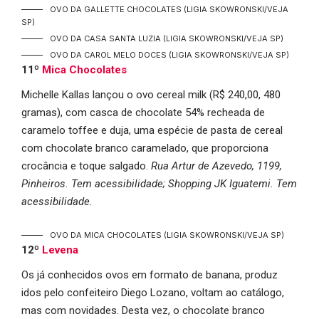
OVO DA GALLETTE CHOCOLATES
(LIGIA SKOWRONSKI/VEJA
SP)
OVO DA CASA SANTA LUZIA
(LIGIA SKOWRONSKI/VEJA SP)
OVO DA CAROL MELO DOCES
(LIGIA SKOWRONSKI/VEJA SP)
11
º
Mica Chocolates
Michelle Kallas lançou o ovo cereal milk (R$ 240,00, 480
gramas), com casca de chocolate 54% recheada de
caramelo toffee e duja, uma espécie de pasta de cereal
com chocolate branco caramelado, que proporciona
crocância e toque salgado.
Rua Artur de Azevedo, 1199,
Pinheiros. Tem acessibilidade; Shopping JK Iguatemi. Tem
acessibilidade.
OVO DA MICA CHOCOLATES
(LIGIA SKOWRONSKI/VEJA SP)
12º
Levena
Os já conhecidos ovos em formato de banana, produz
idos pelo confeiteiro Diego Lozano, voltam ao catálogo,
mas com novidades. Desta vez, o chocolate branco