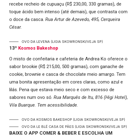
recebe recheio de cupuaçu (R$ 230,00, 330 gramas), de
toque ácido bem intenso (até demais), que contrasta com
o doce da casca.
Rua Artur de Azevedo, 495, Cerqueira
César.
OVO DA LEVENA
(LIGIA SKOWRONSKI/VEJA SP)
13º
Kosmos Bakeshop
O misto de confeitaria e cafeteria de Andrea Ko oferece o
sabor brookie (R$ 215,00, 500 gramas), com ganache de
cookie, brownie e casca de chocolate meio amargo. Tem
uma bonita apresentação em cores claras, como azul e
lilás. Pena que estava meio seco e com excesso de
sabores num ovo só.
Rua Marquês de Itu, 816 (Higi Hotel),
Vila Buarque. Tem acessibilidade.
OVO DA KOSMOS BAKESHOP
(LIGIA SKOWRONSKI/VEJA SP)
OVO DA LE BLÉ CASA DE PÃES
(LIGIA SKOWRONSKI/VEJA SP)
BAIXE O APP COMER & BEBER E ESCOLHA UM