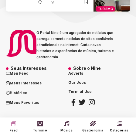
TURISMO
O Portal Nine é um agregador de notícias que
carrega somente notícias de sites confiáveis
e tradicionais na internet. Curta novas
histórias e experiências de música, turismo e
gastronomia.
Seus Interesses
Sobre o Nine
Meu Feed
Adverts
Our Jobs
Meus Interesses
Term of Use
Histórico
Meus Favoritos
@2023 - portalnine.com.br | Direitos Reservados. Design por
Agência Dórz
Feed
Turismo
Música
Gastronomia
Categorias