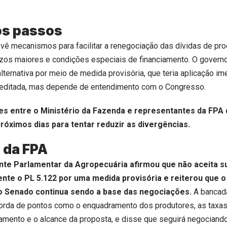
os passos
vê mecanismos para facilitar a renegociação das dívidas de pr
azos maiores e condições especiais de financiamento. O governo
alternativa por meio de medida provisória, que teria aplicação im
 editada, mas depende de entendimento com o Congresso.
es entre o Ministério da Fazenda e representantes da FP
róximos dias para tentar reduzir as divergências.
 da FPA
nte Parlamentar da Agropecuária afirmou que não aceita su
te o PL 5.122 por uma medida provisória e reiterou que o
o Senado continua sendo a base das negociações.
A bancad
orda de pontos como o enquadramento dos produtores, as taxas 
mento e o alcance da proposta, e disse que seguirá negociand