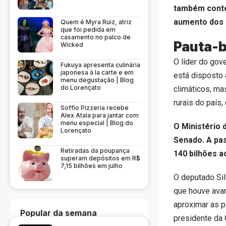
também conte
aumento dos 
Quem é Myra Ruiz, atriz
que foi pedida em
casamento no palco de
Pauta-
Wicked
O líder do gov
Fukuya apresenta culinária
japonesa à la carte e em
está disposto 
menu degustação | Blog
do Lorençato
climáticos, ma
rurais do país,
Soffio Pizzeria recebe
Alex Atala para jantar com
menu especial | Blog do
O Ministério
Lorençato
Senado. A pas
Retiradas da poupança
140 bilhões a
superam depósitos em R$
7,15 bilhões em julho
O deputado Sil
que houve ava
aproximar as p
Popular da semana
presidente da 