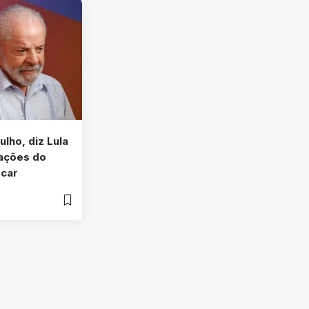
lho, diz Lula
cações do
scar