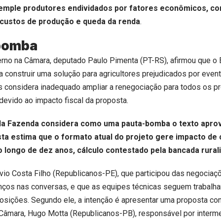
mple produtores endividados por fatores econômicos, c
custos de produção e queda da renda
.
bomba
erno na Câmara, deputado Paulo Pimenta (PT-RS), afirmou que o 
a construir uma solução para agricultores prejudicados por even
s considera inadequado ampliar a renegociação para todos os p
 devido ao impacto fiscal da proposta.
 da Fazenda considera como uma pauta-bomba o texto apro
ta estima que o formato atual do projeto gere impacto de 
o longo de dez anos, cálculo contestado pela bancada rurali
vio Costa Filho (Republicanos-PE), que participou das negociaç
nços nas conversas, e que as equipes técnicas seguem trabalha
osições. Segundo ele, a intenção é apresentar uma proposta co
Câmara, Hugo Motta (Republicanos-PB), responsável por interme