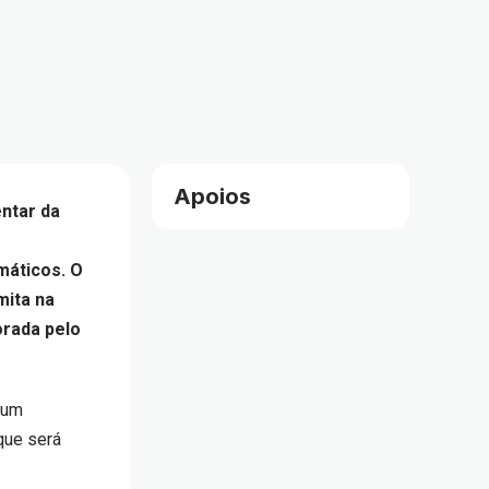
Apoios
ntar da
máticos. O
mita na
orada pelo
 um
que será