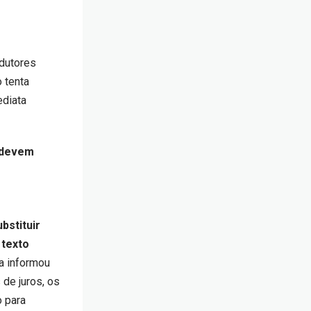
odutores
 tenta
ediata
A devem
bstituir
 texto
a informou
de juros, os
o para