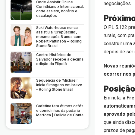
Onde Assistir Online
negociações.
Corinthians x Internacional:
onde assistir, horário e
escalações
Próxim
O PL 5.122 pre
Suki Waterhouse nunca
assistiu a ‘Crepúsculo’,
rurais, com pr
mesmo após 8 anos com
Robert Pattinson – Rolling
construir uma 
Stone Brasil
depois de ser
Centro Histórico de
Salvador recebe a décima
edição da Flipelô
Novas reuniõ
ocorrer nos p
Sequência de ‘Michael’
inicia filmagens em breve
Posição
– Rolling Stone Brasil
Em nota,
a Fre
automaticamen
Cafetina tem ótimos cafés
e comidinhas da padaria
aprovado pel
Martoca | Delícia de Conta
que ainda disc
prazos de paga