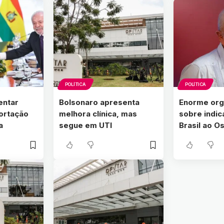
POLÍTICA
POLÍTICA
entar
Bolsonaro apresenta
Enorme orgu
ortação
melhora clínica, mas
sobre indi
a
segue em UTI
Brasil ao O