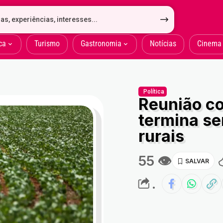
ca
Turismo
Gastronomia
Notícias
Cinema
Política
Reunião c
termina se
rurais
55 👁
.