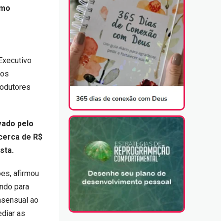
omo
Executivo
tos
rodutores
vado pelo
cerca de R$
sta.
ões, afirmou
ndo para
nsensual ao
diar as