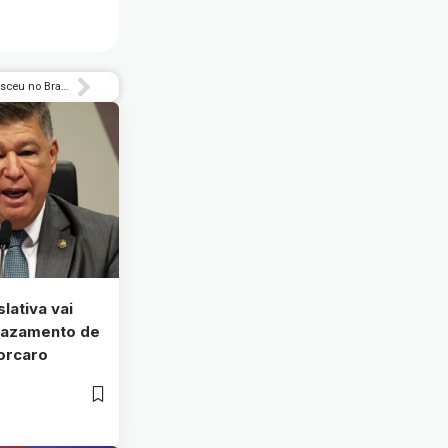
Número de acidentes com a rede elétrica cresceu no Brasil em 2025
slativa vai
 vazamento de
orcaro