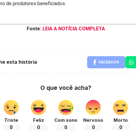
ro de produtores beneficiados.
Fonte:
LEIA A NOTÍCIA COMPLETA
he esta história
FACEBOOK
O que você acha?
Triste
Feliz
Com sono
Nervoso
Morto
0
0
0
0
0