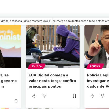
Argentina busca virada, despacha Egito e mantém vivo o sonho do tetra
POLÍTICA
POLÍTICA
1: se
ECA Digital começa a
Polícia Legi
 governo
valer nesta terça; confira
investigar
com
principais pontos
dados de V