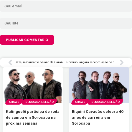
Dêze, restaurante baiano de Caraíva, chega a São Paulo | Blog do Lorençato
Governo lançará renegociação de dívidas do MEI com 70% de desconto, diz procuradora
SHOWS
SOROCABA E REGIÃO
SHOWS
SOROCABA E REGIÃO
Katinguelê participa de roda
Biquíni Cavadão celebra 40
de samba em Sorocaba na
anos de carreira em
próxima semana
Sorocaba