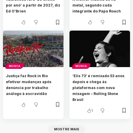
por ano’ a partir de 2027, diz
metal, segundo cada
Ed O’Brien
integrante do Papa Roach
MÚSICA
MÚSICA
Justiça faz Rock in Rio
‘Elis 73’ é remixado 53 anos
efetivar mudanças após
depois e chega às
denúncia por trabalho
plataformas com nova
análogo à escravidão
mixagem – Rolling Stone
Brasil
1
MOSTRE MAIS