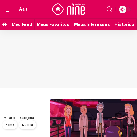
Aa
Meu Feed
Meus Favoritos
Meus Interesses
Histórico
Voltar para Categoria:
Home
Música