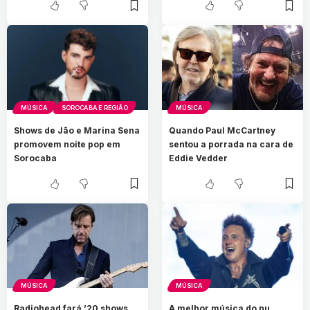
MÚSICA
SOROCABA E REGIÃO
MÚSICA
Shows de Jão e Marina Sena
Quando Paul McCartney
promovem noite pop em
sentou a porrada na cara de
Sorocaba
Eddie Vedder
MÚSICA
MÚSICA
Radiohead fará ’20 shows
A melhor música do nu