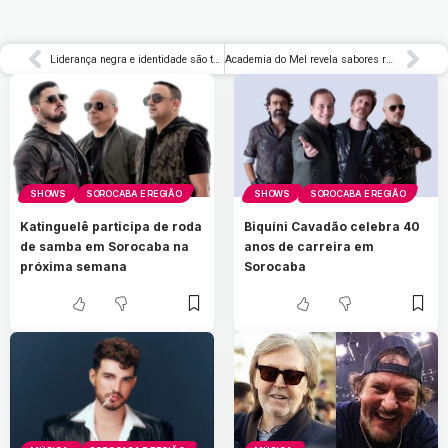
Liderança negra e identidade são temas de encontro gratuito no próximo sábado (28)
Academia do Mel revela sabores raros de abelhas nativas | Delícia de Conta
SHOWS
SOROCABA E REGIÃO
SHOWS
SOROCABA E REGIÃO
Katinguelê participa de roda
Biquíni Cavadão celebra 40
de samba em Sorocaba na
anos de carreira em
próxima semana
Sorocaba