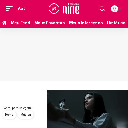
Aa
Meu Feed
Meus Favoritos
Meus Interesses
Histórico
Voltar para Categoria:
Home
Música