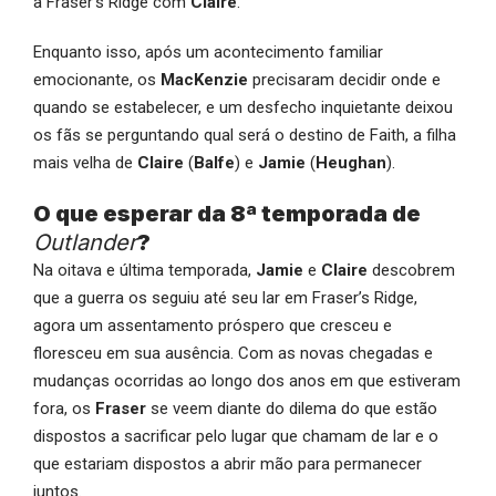
a Fraser’s Ridge com
Claire
.
Enquanto isso, após um acontecimento familiar
emocionante, os
MacKenzie
precisaram decidir onde e
quando se estabelecer, e um desfecho inquietante deixou
os fãs se perguntando qual será o destino de Faith, a filha
mais velha de
Claire
(
Balfe
) e
Jamie
(
Heughan
).
O que esperar da 8ª temporada de
Outlander
?
Na oitava e última temporada,
Jamie
e
Claire
descobrem
que a guerra os seguiu até seu lar em Fraser’s Ridge,
agora um assentamento próspero que cresceu e
floresceu em sua ausência. Com as novas chegadas e
mudanças ocorridas ao longo dos anos em que estiveram
fora, os
Fraser
se veem diante do dilema do que estão
dispostos a sacrificar pelo lugar que chamam de lar e o
que estariam dispostos a abrir mão para permanecer
juntos.