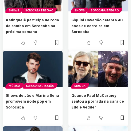
SHOWS
SOROCABA E REGIÃO
SHOWS
SOROCABA E REGIÃO
Katinguelê participa de roda
Biquíni Cavadão celebra 40
de samba em Sorocaba na
anos de carreira em
próxima semana
Sorocaba
MÚSICA
SOROCABA E REGIÃO
MÚSICA
Shows de Jão e Marina Sena
Quando Paul McCartney
promovem noite pop em
sentou a porrada na cara de
Sorocaba
Eddie Vedder