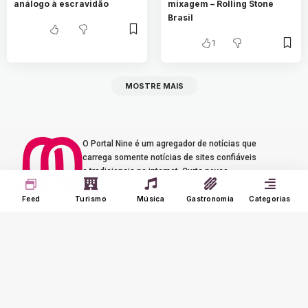
análogo à escravidão
mixagem – Rolling Stone
Brasil
1
MOSTRE MAIS
O Portal Nine é um agregador de notícias que
carrega somente notícias de sites confiáveis
e tradicionais na internet. Curta novas
histórias e experiências de música, turismo e
gastronomia.
Feed
Turismo
Música
Gastronomia
Categorias
Seus Interesses
Sobre o Nine
Meu Feed
Adverts
Our Jobs
Meus Interesses
Term of Use
Histórico
Meus Favoritos