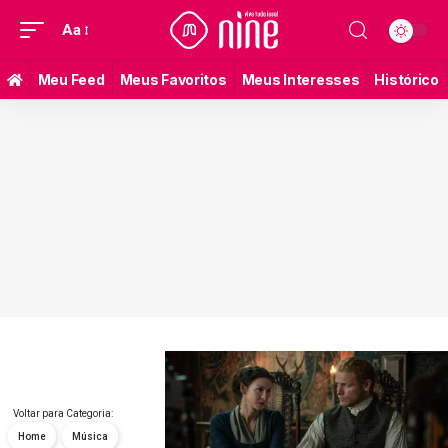
Aa
Meu Feed
Meus Favoritos
Meus Interesses
Histórico
Voltar para Categoria:
Home
Música