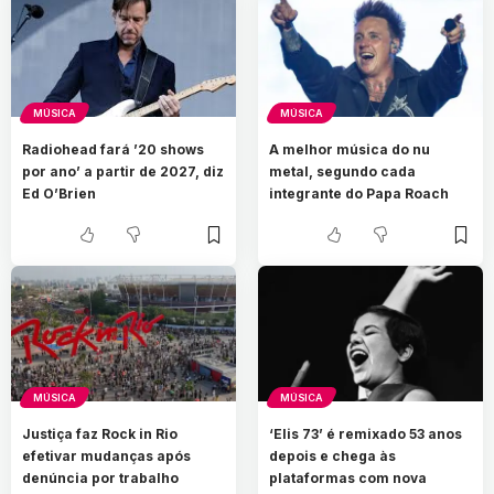
MÚSICA
MÚSICA
Radiohead fará ’20 shows
A melhor música do nu
por ano’ a partir de 2027, diz
metal, segundo cada
Ed O’Brien
integrante do Papa Roach
MÚSICA
MÚSICA
Justiça faz Rock in Rio
‘Elis 73’ é remixado 53 anos
efetivar mudanças após
depois e chega às
denúncia por trabalho
plataformas com nova