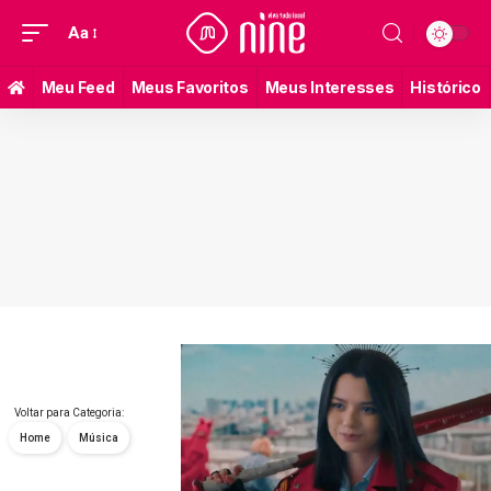
Aa
Meu Feed
Meus Favoritos
Meus Interesses
Histórico
Voltar para Categoria:
Home
Música