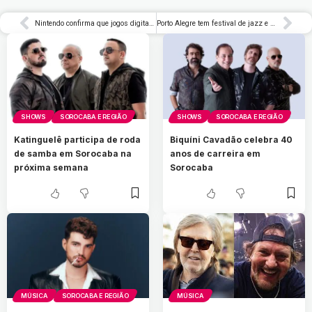
Nintendo confirma que jogos digitais do Switch 2 serão mais baratos que as versões físicas – Rolling Stone Brasil
Porto Alegre tem festival de jazz e música instrumental neste sábado
SHOWS
SOROCABA E REGIÃO
SHOWS
SOROCABA E REGIÃO
Katinguelê participa de roda
Biquíni Cavadão celebra 40
de samba em Sorocaba na
anos de carreira em
próxima semana
Sorocaba
MÚSICA
SOROCABA E REGIÃO
MÚSICA