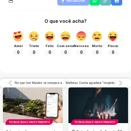
FACEBOOK
O que você acha?
Amei
Triste
Feliz
Com sono
Nervoso
Morto
Piscar
0
0
0
0
0
0
0
Por que Iron Maiden se compara ao serviço militar, segundo Bruce Dickinson
Matheus Cunha agradece “respeito” ao Brasil, mas rechaça favoritismo
TECNOLOGIA E INVESTIMENTO
TECNOLOGIA E INVESTIMENTO