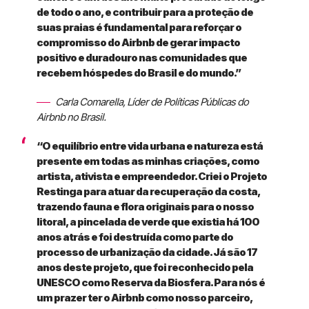
de todo o ano, e contribuir para a proteção de
suas praias é fundamental para reforçar o
compromisso do Airbnb de gerar impacto
positivo e duradouro nas comunidades que
recebem hóspedes do Brasil e do mundo.”
Carla Comarella, Líder de Políticas Públicas do
Airbnb no Brasil.
“O equilíbrio entre vida urbana e natureza está
presente em todas as minhas criações, como
artista, ativista e empreendedor. Criei o Projeto
Restinga para atuar da recuperação da costa,
trazendo fauna e flora originais para o nosso
litoral, a pincelada de verde que existia há 100
anos atrás e foi destruída como parte do
processo de urbanização da cidade. Já são 17
anos deste projeto, que foi reconhecido pela
UNESCO como Reserva da Biosfera. Para nós é
um prazer ter o Airbnb como nosso parceiro,