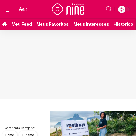
Aa
Meu Feed
Meus Favoritos
Meus Interesses
Histórico
Voltar para Categoria:
Home
Turismo