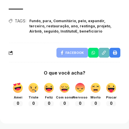
TAGS:
Fundo
,
para
,
Comunitário
,
pelo
,
expandir
,
terceiro
,
restauração
,
ano
,
restinga
,
projeto
,
Airbnb
,
seguido
,
InstitutoE
,
beneficiário
FACEBOOK
O que você acha?
Amei
Triste
Feliz
Com sono
Nervoso
Morto
Piscar
0
0
0
0
0
0
0