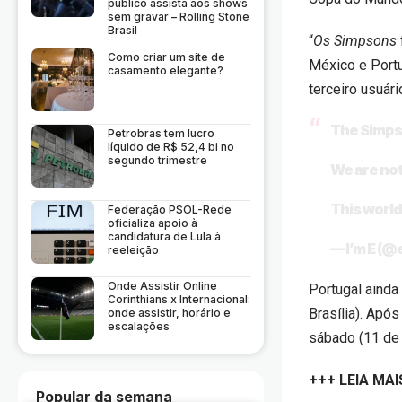
público assista aos shows
sem gravar – Rolling Stone
Brasil
“
Os Simpsons
Como criar um site de
México e Portu
casamento elegante?
terceiro usuári
The Simpso
Petrobras tem lucro
líquido de R$ 52,4 bi no
segundo trimestre
We are not
This world
Federação PSOL-Rede
oficializa apoio à
candidatura de Lula à
— I’m E (
reeleição
Onde Assistir Online
Portugal ainda
Corinthians x Internacional:
Brasília). Após
onde assistir, horário e
escalações
sábado (11 de j
+++ LEIA MAI
Popular da semana