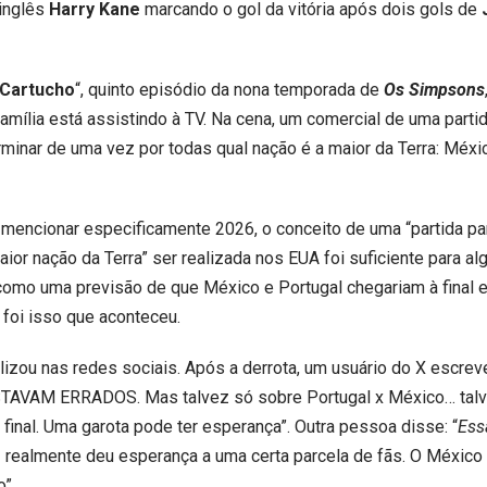
 inglês
Harry Kane
marcando o gol da vitória após dois gols de
 Cartucho
“, quinto episódio da nona temporada de
Os Simpsons
família está assistindo à TV. Na cena, um comercial de uma parti
minar de uma vez por todas qual nação é a maior da Terra: Méxi
mencionar especificamente 2026, o conceito de uma “partida pa
aior nação da Terra” ser realizada nos EUA foi suficiente para al
como uma previsão de que México e Portugal chegariam à final e
o foi isso que aconteceu.
alizou nas redes sociais. Após a derrota, um usuário do X escrev
VAM ERRADOS. Mas talvez só sobre Portugal x México… talv
a final. Uma garota pode ter esperança”. Outra pessoa disse:
“
Ess
s
realmente deu esperança a uma certa parcela de fãs. O México 
”.