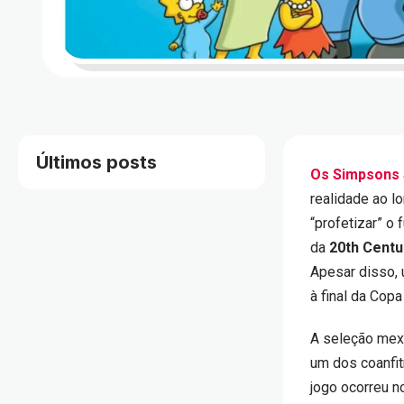
Últimos posts
Os Simpsons
realidade ao l
“profetizar” o 
da
20th Centu
Apesar disso, 
à final da Cop
A seleção mexi
um dos coanfit
jogo ocorreu n