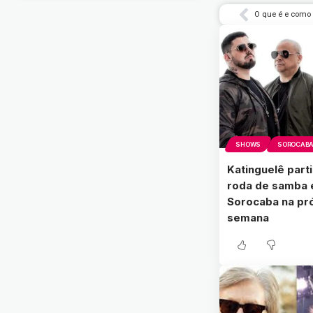
O que é e como 
SHOWS
SOROCABA 
Katinguelê part
roda de samba
Sorocaba na pr
semana