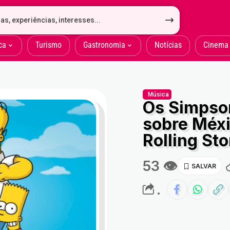
ca
Turismo
Gastronomia
Notícias
Cinema
Música
Os Simpso
sobre Méx
Rolling Sto
53 👁
.