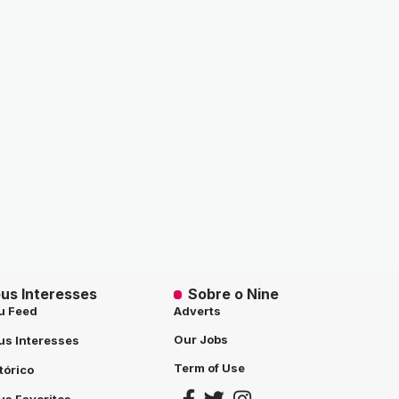
us Interesses
Sobre o Nine
u Feed
Adverts
Our Jobs
s Interesses
Term of Use
tórico
s Favoritos