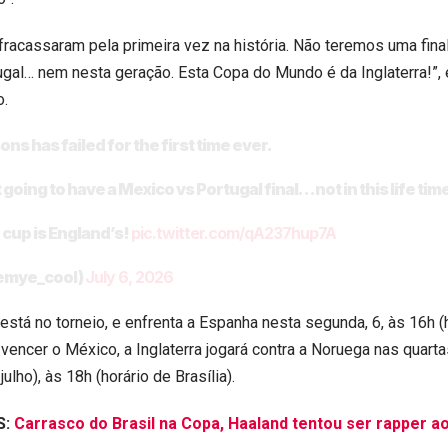
fracassaram pela primeira vez na história. Não teremos uma final
gal… nem nesta geração. Esta Copa do Mundo é da Inglaterra!”,
o.
ns has failed for the first time ever.
 going to have a Mexico vs Portugal final…not in this life tim
 cup is England’s!
pic.twitter.com/qA237hup7A
@emye_cool)
July 6, 2026
 está no torneio, e enfrenta a Espanha nesta segunda, 6, às 16h (
 vencer o México, a Inglaterra jogará contra a Noruega nas quarta
ulho), às 18h (horário de Brasília).
S:
Carrasco do Brasil na Copa, Haaland tentou ser rapper a