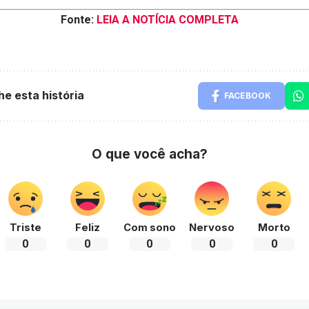
Fonte:
LEIA A NOTÍCIA COMPLETA
he esta história
FACEBOOK
O que você acha?
Triste
Feliz
Com sono
Nervoso
Morto
0
0
0
0
0