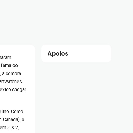
Apoios
rnaram
a fama de
,
a c
ompra
artwatches.
éxico chegar
julho. Como
o Canadá), o
 em 3 X 2,