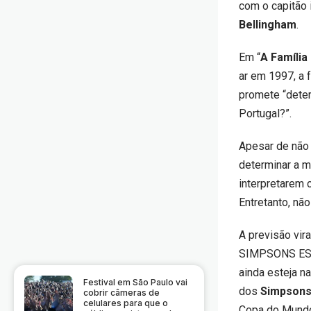
com o capitão
Bellingham
.
Em “
A Família
ar em 1997, a 
promete “deter
Portugal?”.
Apesar de não 
determinar a m
interpretarem 
Entretanto, nã
A previsão vir
SIMPSONS ESTA
ainda esteja n
Festival em São Paulo vai
dos
Simpson
cobrir câmeras de
celulares para que o
Copa do Mundo