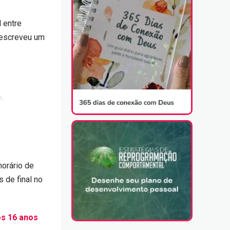
 entre
 escreveu um
e.
horário de
s de final no
os 16 anos