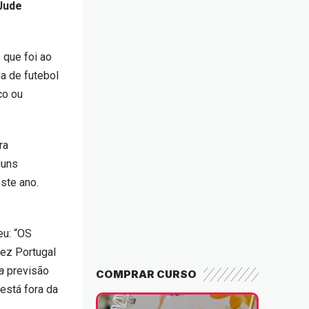
Jude
, que foi ao
da de futebol
co ou
ra
guns
ste ano.
eu: “OS
ez Portugal
a
previsão
COMPRAR CURSO
está fora da