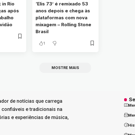
 in Rio
‘Elis 73’ é remixado 53
ças após
anos depois e chega às
abalho
plataformas com nova
avidão
mixagem – Rolling Stone
Brasil
1
MOSTRE MAIS
Se
ador de notícias que carrega
Me
 confiáveis e tradicionais na
Meu
tórias e experiências de música,
His
Meu