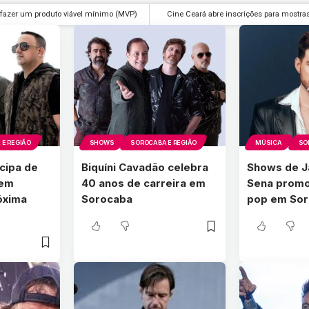
fazer um produto viável mínimo (MVP)
Cine Ceará abre inscrições para mostra
E REGIÃO
SHOWS
SOROCABA E REGIÃO
MÚSICA
SO
icipa de
Biquíni Cavadão celebra
Shows de J
 em
40 anos de carreira em
Sena promo
óxima
Sorocaba
pop em So