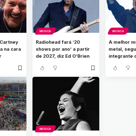
MÚSICA
MÚSICA
Cartney
Radiohead fará ’20
A melhor m
a na cara
shows por ano’ a partir
metal, seg
r
de 2027, diz Ed O’Brien
integrante
MÚSICA