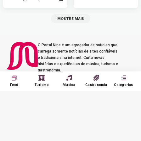
MOSTRE MAIS
O Portal Nine é um agregador de notícias que
carrega somente notícias de sites confiáveis
e tradicionais na internet. Curta novas
histórias e experiências de música, turismo e
gastronomia.
Seus Interesses
Sobre o Nine
Feed
Turismo
Música
Gastronomia
Categorias
Meu Feed
Adverts
Our Jobs
Meus Interesses
Term of Use
Histórico
Meus Favoritos
@2023 - portalnine.com.br | Direitos Reservados. Design por
Agência Dórz