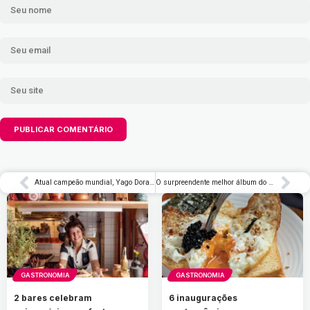
Atual campeão mundial, Yago Dora vence etapa de Saquarema da WSL
O surpreendente melhor álbum do Queen, na opinião de Brian May
GASTRONOMIA
GASTRONOMIA
2 bares celebram
6 inaugurações