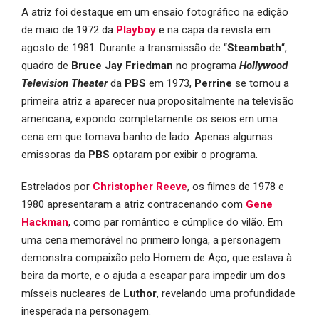
A atriz foi destaque em um ensaio fotográfico na edição
de maio de 1972 da
Playboy
e na capa da revista em
agosto de 1981. Durante a transmissão de “
Steambath
“,
quadro de
Bruce Jay Friedman
no programa
Hollywood
Television Theater
da
PBS
em 1973,
Perrine
se tornou a
primeira atriz a aparecer nua propositalmente na televisão
americana, expondo completamente os seios em uma
cena em que tomava banho de lado. Apenas algumas
emissoras da
PBS
optaram por exibir o programa.
Estrelados por
Christopher Reeve
, os filmes de 1978 e
1980 apresentaram a atriz contracenando com
Gene
Hackman
, como par romântico e cúmplice do vilão. Em
uma cena memorável no primeiro longa, a personagem
demonstra compaixão pelo Homem de Aço, que estava à
beira da morte, e o ajuda a escapar para impedir um dos
mísseis nucleares de
Luthor
, revelando uma profundidade
inesperada na personagem.