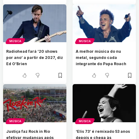
MÚSICA
MÚSICA
Radiohead fará ’20 shows
A melhor música do nu
por ano’ a partir de 2027, diz
metal, segundo cada
Ed O’Brien
integrante do Papa Roach
MÚSICA
MÚSICA
Justiça faz Rock in Rio
‘Elis 73’ é remixado 53 anos
efetivar mudanças após
depois e chega às