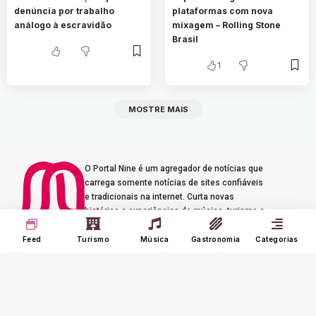
denúncia por trabalho
plataformas com nova
análogo à escravidão
mixagem – Rolling Stone
Brasil
1
MOSTRE MAIS
O Portal Nine é um agregador de notícias que
carrega somente notícias de sites confiáveis
e tradicionais na internet. Curta novas
histórias e experiências de música, turismo e
gastronomia.
Feed
Turismo
Música
Gastronomia
Categorias
Seus Interesses
Sobre o Nine
Meu Feed
Adverts
Our Jobs
Meus Interesses
Term of Use
Histórico