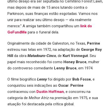
último desejo era ser sepultada no Cemitério Forest Lawn,
mas depois de mais de 15 anos lutando contra o
Parkinson, suas finanças estão esgotadas. Vamos nos
unir para realizar seu último desejo — ela realmente
merece.” A amiga também compartilhou um
link do
GoFundMe
para o funeral dela.
Originalmente da cidade de Galveston, no Texas,
Perrine
estreou nas telas em 1972, na adaptação de
George Roy
Hill
da obra
Matadouro-Cinco
, de
Kurt Vonnegut
. Seu
papel mais reconhecido foi como
Honey Bruce
, mulher
do controverso comediante
Lenny Bruce
, em 1974.
O filme biográfico
Lenny
foi dirigido por
Bob Fosse
, e
conquistou seis indicações ao
Oscar
.
Perrine
contracenou con
Dustin Hoffman
, e concorreu na
categoria de
Melhor Atriz
na premiação em 1975, e sua
atuação foi destacada pela crítica global.