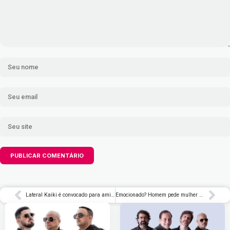
Lateral Kaiki é convocado para amistosos da seleção brasileira
Emocionado? Homem pede mulher em casamento 24 horas após o 1º encontro