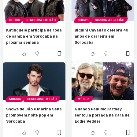
SHOWS
SOROCABA E REGIÃO
SHOWS
SOROCABA E REGIÃO
Katinguelê participa de roda
Biquíni Cavadão celebra 40
de samba em Sorocaba na
anos de carreira em
próxima semana
Sorocaba
MÚSICA
SOROCABA E REGIÃO
MÚSICA
Shows de Jão e Marina Sena
Quando Paul McCartney
promovem noite pop em
sentou a porrada na cara de
Sorocaba
Eddie Vedder