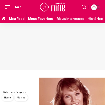
Aa
Meu Feed
Meus Favoritos
Meus Interesses
Histórico
Voltar para Categoria:
Home
Música