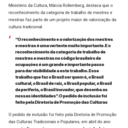
Ministério da Cultura, Márcia Rollemberg, destaca que o
reconhecimento da categoria de trabalho de mestres e
mestras faz parte de um projeto maior de valorização da
cultura tradicional.
“O reconhecimento e a valorização dos mestres
e mestras é uma vertente muito importante. E o
reconhecimento da categoria de trabalho de
mestres e mestras no código brasileiro de
ocupações é um grande e importante passo
para dar visibilidade a este trabalho. Esse
trabalho que faz o Brasil ser quem é, o Brasil
cultural, o Brasil de raiz, o Brasil popular, o Brasil
da periferia, o Brasil inovador, que desenha as
nossas identidades”. O pedido de inclusão foi
feito pela Diretoria de Promoção das Culturas
O pedido de inclusão foi feito pela Diretoria de Promoção
das Culturas Tradicionais e Populares, em abril do ano