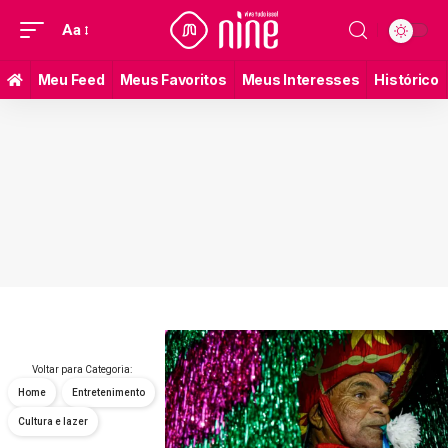
Aa
Meu Feed
Meus Favoritos
Meus Interesses
Histórico
Voltar para Categoria:
Home
Entretenimento
Cultura e lazer