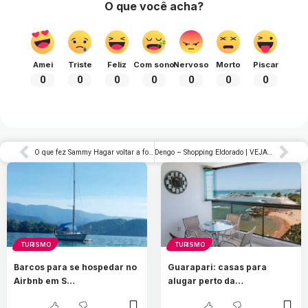
O que você acha?
Amei
Triste
Feliz
Com sono
Nervoso
Morto
Piscar
0
0
0
0
0
0
0
O que fez Sammy Hagar voltar a focar em músicas do Van Halen ao vivo
Dengo – Shopping Eldorado | VEJA SÃO PAULO
TURISMO
TURISMO
Barcos para se hospedar no
Guarapari: casas para
Airbnb em S…
alugar perto da…