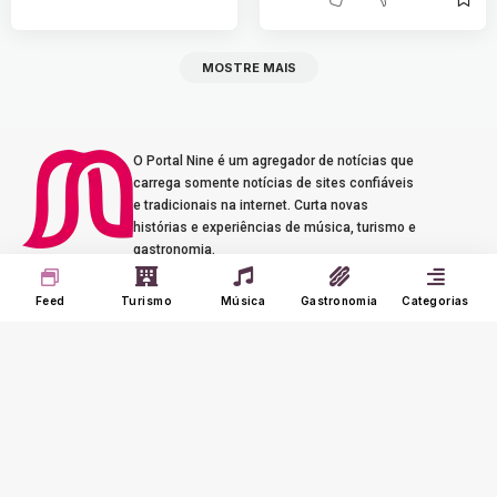
MOSTRE MAIS
O Portal Nine é um agregador de notícias que
carrega somente notícias de sites confiáveis
e tradicionais na internet. Curta novas
histórias e experiências de música, turismo e
gastronomia.
Seus Interesses
Sobre o Nine
Feed
Turismo
Música
Gastronomia
Categorias
Meu Feed
Adverts
Our Jobs
Meus Interesses
Term of Use
Histórico
Meus Favoritos
@2023 - portalnine.com.br | Direitos Reservados. Design por
Agência Dórz