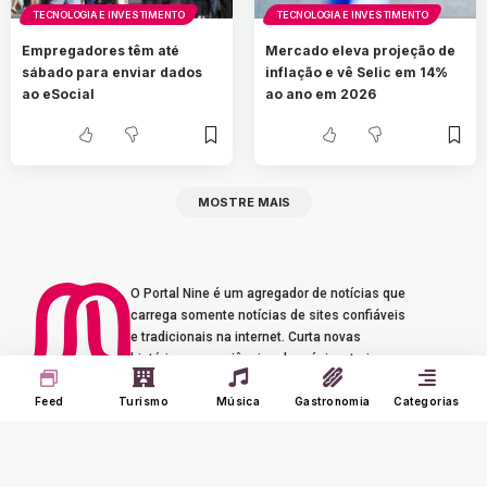
TECNOLOGIA E INVESTIMENTO
TECNOLOGIA E INVESTIMENTO
Empregadores têm até
Mercado eleva projeção de
sábado para enviar dados
inflação e vê Selic em 14%
ao eSocial
ao ano em 2026
MOSTRE MAIS
O Portal Nine é um agregador de notícias que
carrega somente notícias de sites confiáveis
e tradicionais na internet. Curta novas
histórias e experiências de música, turismo e
gastronomia.
Feed
Turismo
Música
Gastronomia
Categorias
Seus Interesses
Sobre o Nine
Meu Feed
Adverts
Our Jobs
Meus Interesses