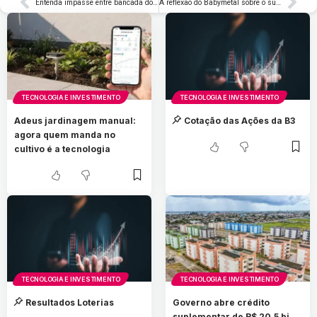
Entenda impasse entre bancada do agro e governo sobre dívidas rurais
A reflexão do Babymetal sobre o sucesso repentino com ‘Gimme Chocolate!!’
TECNOLOGIA E INVESTIMENTO
TECNOLOGIA E INVESTIMENTO
Adeus jardinagem manual:
Cotação das Ações da B3
agora quem manda no
cultivo é a tecnologia
TECNOLOGIA E INVESTIMENTO
TECNOLOGIA E INVESTIMENTO
Resultados Loterias
Governo abre crédito
suplementar de R$ 20,5 bi