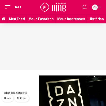
Aa
Meu Feed
Meus Favoritos
Meus Interesses
Histórico
Voltar para Categoria:
Home
Notícias