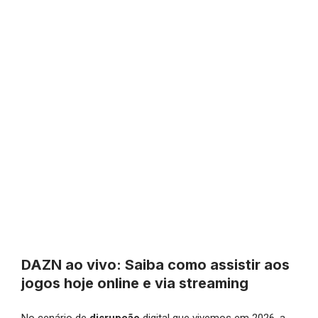
DAZN ao vivo: Saiba como assistir aos
jogos hoje online e via streaming
No cenário de
disrupção
digital que vivemos em 2026, a