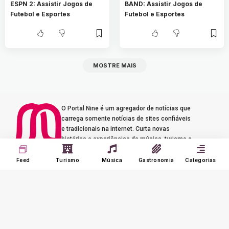
ESPN 2: Assistir Jogos de
BAND: Assistir Jogos de
Futebol e Esportes
Futebol e Esportes
MOSTRE MAIS
O Portal Nine é um agregador de notícias que
carrega somente notícias de sites confiáveis
e tradicionais na internet. Curta novas
histórias e experiências de música, turismo e
gastronomia.
Feed
Turismo
Música
Gastronomia
Categorias
Seus Interesses
Sobre o Nine
Meu Feed
Adverts
Our Jobs
Meus Interesses
Term of Use
Histórico
Meus Favoritos