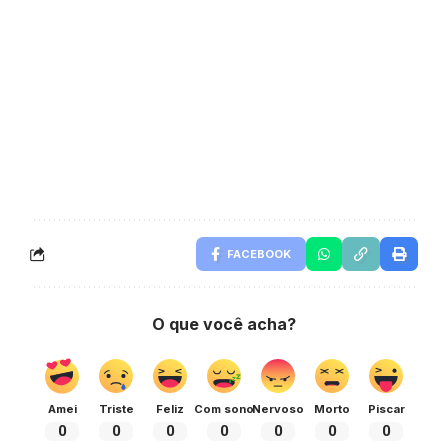
FACEBOOK
O que você acha?
Amei
Triste
Feliz
Com sono
Nervoso
Morto
Piscar
0
0
0
0
0
0
0