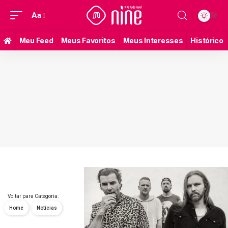
Aa
Meu Feed
Meus Favoritos
Meus Interesses
Histórico
Voltar para Categoria:
Home
Notícias