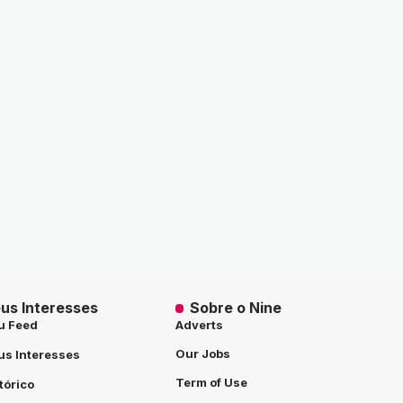
us Interesses
Sobre o Nine
u Feed
Adverts
Our Jobs
s Interesses
Term of Use
tórico