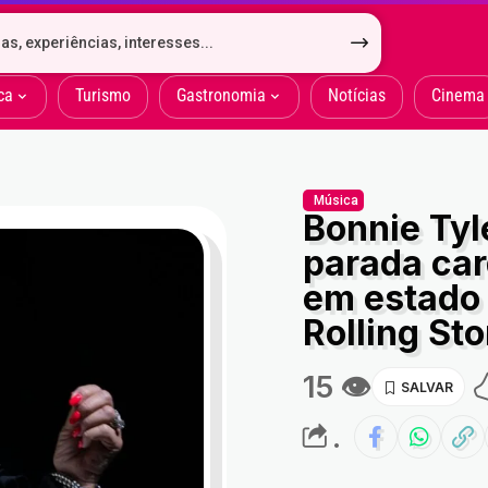
ca
Turismo
Gastronomia
Notícias
Cinema
Música
Bonnie Tyl
parada car
em estado g
Rolling Sto
15 👁
.