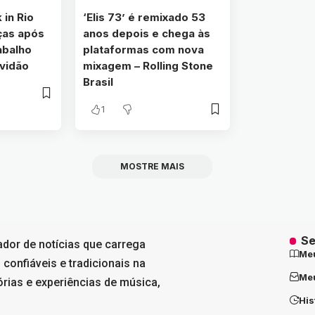
 in Rio
‘Elis 73’ é remixado 53
ças após
anos depois e chega às
abalho
plataformas com nova
avidão
mixagem – Rolling Stone
Brasil
1
MOSTRE MAIS
Se
ador de notícias que carrega
Me
 confiáveis e tradicionais na
Meu
tórias e experiências de música,
His