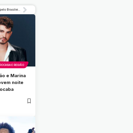
Santos faz 2 a 0 no Fluminense fora de casa pelo Brasileiro Feminino
ROCABA E REGIÃO
ão e Marina
vem noite
rocaba