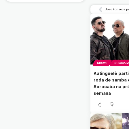
SHOWS
SOROCABA 
Katinguelê part
roda de samba
Sorocaba na pr
semana