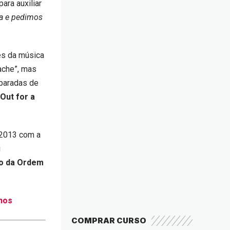
ara auxiliar
a e pedimos
es da música
tache”, mas
 paradas de
 Out for a
2013 com a
i
o da Ordem
anos
COMPRAR CURSO