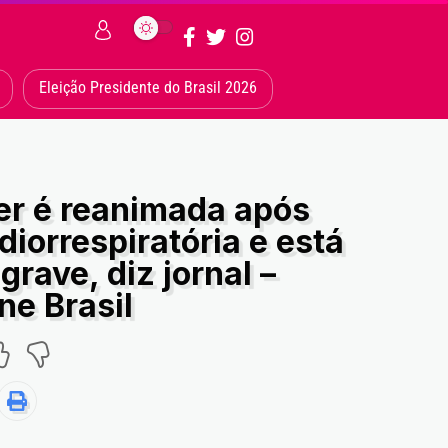
Eleição Presidente do Brasil 2026
er é reanimada após
diorrespiratória e está
rave, diz jornal –
ne Brasil