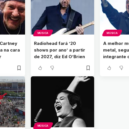
MÚSICA
MÚSICA
Cartney
Radiohead fará ’20
A melhor m
a na cara
shows por ano’ a partir
metal, seg
r
de 2027, diz Ed O’Brien
integrante
MÚSICA