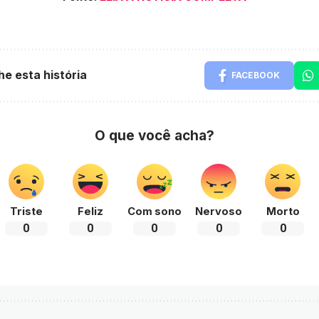
he esta história
FACEBOOK
O que você acha?
Triste
Feliz
Com sono
Nervoso
Morto
0
0
0
0
0