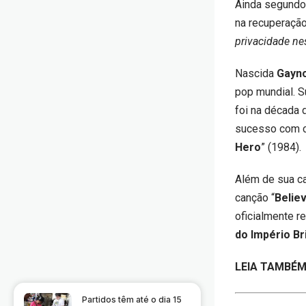
Ainda segundo 
na recuperação 
privacidade nes
Nascida
Gayno
pop mundial. S
foi na década 
sucesso com c
Hero
” (1984).
Além de sua ca
canção “
Belie
oficialmente r
do Império Br
LEIA TAMBÉM
Partidos têm até o dia 15