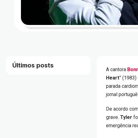
Últimos posts
A cantora
Bonn
Heart
” (1983) 
parada cardior
jornal portugu
De acordo com 
grave.
Tyler
fo
emergência real