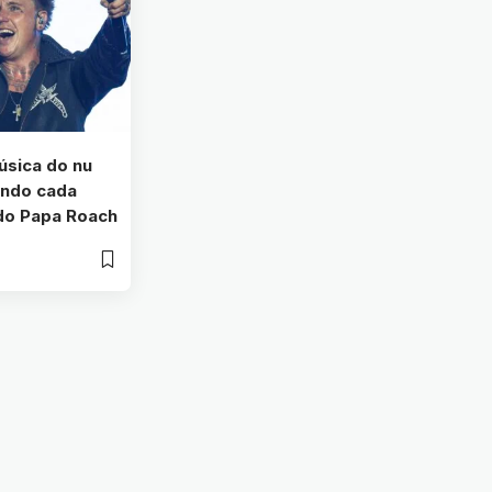
úsica do nu
undo cada
 do Papa Roach