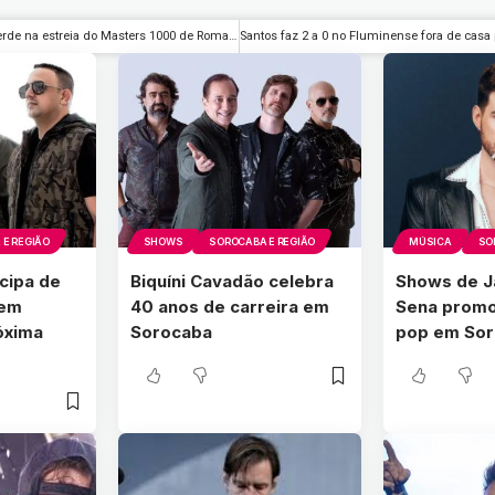
João Fonseca perde na estreia do Masters 1000 de Roma e é eliminado
E REGIÃO
SHOWS
SOROCABA E REGIÃO
MÚSICA
SO
icipa de
Biquíni Cavadão celebra
Shows de J
 em
40 anos de carreira em
Sena promo
óxima
Sorocaba
pop em So