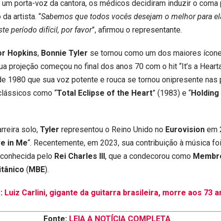
um porta-voz da cantora, os médicos decidiram induzir o coma p
da artista. “
Sabemos que todos vocês desejam o melhor para el
te período difícil, por favor
”, afirmou o representante.
r Hopkins
,
Bonnie Tyler
se tornou como um dos maiores ícon
ua projeção começou no final dos anos 70 com o hit “It’s a Hear
de 1980 que sua voz potente e rouca se tornou onipresente nas
lássicos como “
Total Eclipse of the Heart
” (1983) e “
Holding
rreira solo,
Tyler
representou o Reino Unido no
Eurovision
em 
ve in Me
“. Recentemente, em 2023, sua contribuição à música fo
econhecida pelo
Rei Charles III
, que a condecorou como
Membr
itânico
(
MBE
).
:
Luiz Carlini, gigante da guitarra brasileira, morre aos 73 
Fonte:
LEIA A NOTÍCIA COMPLETA