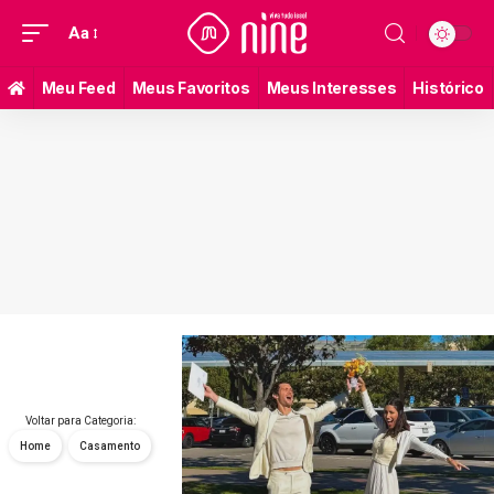
Aa
Meu Feed
Meus Favoritos
Meus Interesses
Histórico
Voltar para Categoria:
Home
Casamento