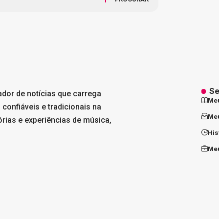
Se
ador de notícias que carrega
Me
 confiáveis e tradicionais na
Meu
tórias e experiências de música,
His
Meu