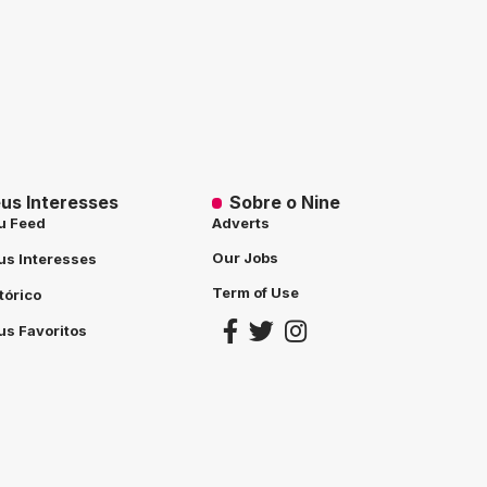
us Interesses
Sobre o Nine
u Feed
Adverts
Our Jobs
s Interesses
Term of Use
tórico
s Favoritos