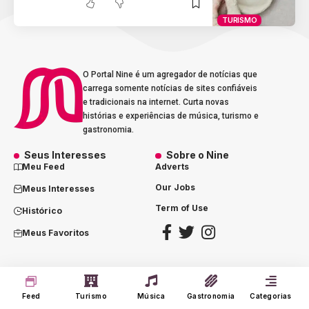
TURISMO
O Portal Nine é um agregador de notícias que
carrega somente notícias de sites confiáveis
e tradicionais na internet. Curta novas
histórias e experiências de música, turismo e
gastronomia.
Seus Interesses
Sobre o Nine
Meu Feed
Adverts
Our Jobs
Meus Interesses
Term of Use
Histórico
Meus Favoritos
@2023 - portalnine.com.br | Direitos Reservados. Design por
Agência Dórz
Feed
Turismo
Música
Gastronomia
Categorias