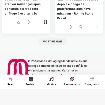
efetivar mudanças após
depois e chega às
denúncia por trabalho
plataformas com nova
análogo à escravidão
mixagem – Rolling Stone
Brasil
1
MOSTRE MAIS
O Portal Nine é um agregador de notícias que
carrega somente notícias de sites confiáveis
e tradicionais na internet. Curta novas
histórias e experiências de música, turismo e
gastronomia.
Feed
Turismo
Música
Gastronomia
Categorias
Seus Interesses
Sobre o Nine
Meu Feed
Adverts
Our Jobs
Meus Interesses