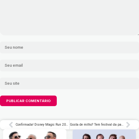
Confirmada! Disney Magic Run 2026 em São Paulo terá percurso temático para famílias
Gosta de milho? Tem festival da pamonha em Campos do Jordão com entrada gratuita