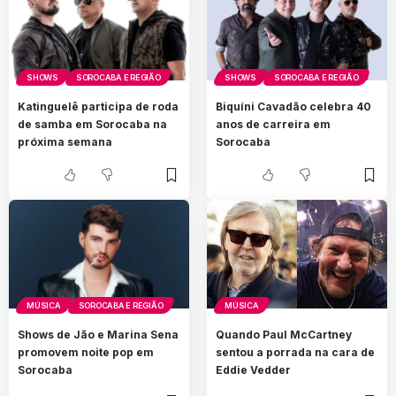
SHOWS
SOROCABA E REGIÃO
SHOWS
SOROCABA E REGIÃO
Katinguelê participa de roda
Biquíni Cavadão celebra 40
de samba em Sorocaba na
anos de carreira em
próxima semana
Sorocaba
MÚSICA
SOROCABA E REGIÃO
MÚSICA
Shows de Jão e Marina Sena
Quando Paul McCartney
promovem noite pop em
sentou a porrada na cara de
Sorocaba
Eddie Vedder