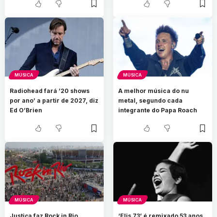
MÚSICA
MÚSICA
Radiohead fará ’20 shows
A melhor música do nu
por ano’ a partir de 2027, diz
metal, segundo cada
Ed O’Brien
integrante do Papa Roach
MÚSICA
MÚSICA
Justiça faz Rock in Rio
‘Elis 73’ é remixado 53 anos