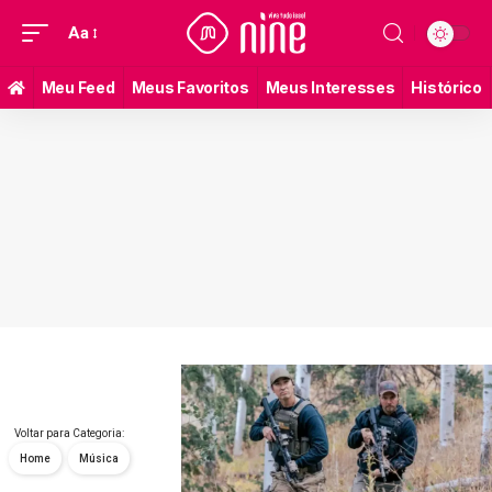
Aa
Meu Feed
Meus Favoritos
Meus Interesses
Histórico
Voltar para Categoria:
Home
Música