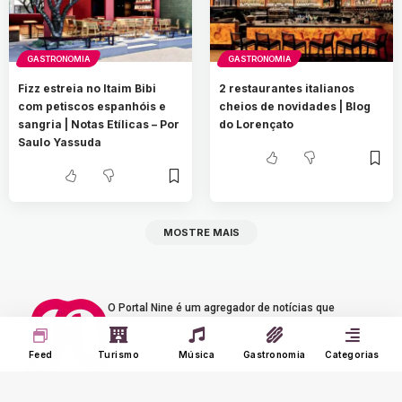
GASTRONOMIA
GASTRONOMIA
Fizz estreia no Itaim Bibi
2 restaurantes italianos
com petiscos espanhóis e
cheios de novidades | Blog
sangria | Notas Etílicas – Por
do Lorençato
Saulo Yassuda
MOSTRE MAIS
O Portal Nine é um agregador de notícias que
carrega somente notícias de sites confiáveis
e tradicionais na internet. Curta novas
Feed
Turismo
Música
Gastronomia
Categorias
histórias e experiências de música, turismo e
gastronomia.