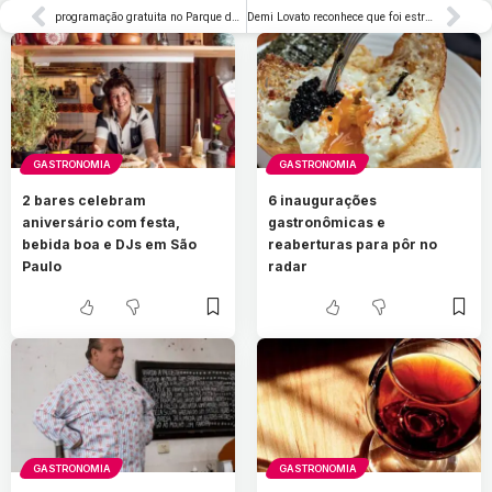
programação gratuita no Parque da Água Branca
Demi Lovato reconhece que foi estranho cantar ‘Heart Attack’ para a Associação Americana do Coração – Rolling Stone Brasil
GASTRONOMIA
GASTRONOMIA
2 bares celebram
6 inaugurações
aniversário com festa,
gastronômicas e
bebida boa e DJs em São
reaberturas para pôr no
Paulo
radar
GASTRONOMIA
GASTRONOMIA