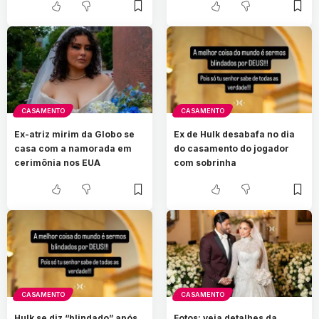
CASAMENTO
CASAMENTO
Ex-atriz mirim da Globo se
Ex de Hulk desabafa no dia
casa com a namorada em
do casamento do jogador
cerimônia nos EUA
com sobrinha
CASAMENTO
CASAMENTO
Hulk se diz “blindado” após
Fotos: veja detalhes da