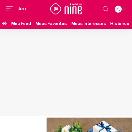
Aa
Meu Feed
Meus Favoritos
Meus Interesses
Histórico