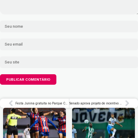
Festa Junina gratuita no Parque CERET terá telão gigante para transmissão do jogo do Brasil na Zona Leste de São Paulo
Senado aprova projeto de incentivo ao primeiro emprego para jovens