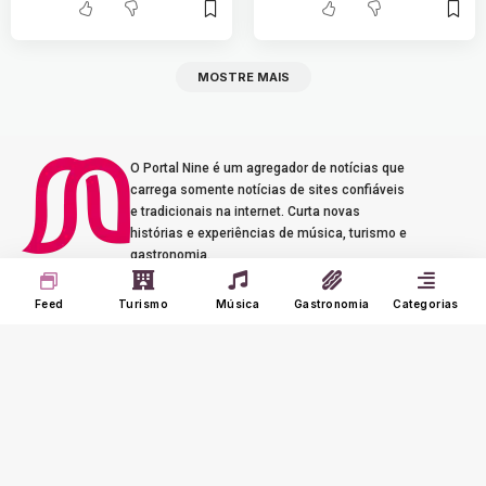
MOSTRE MAIS
O Portal Nine é um agregador de notícias que
carrega somente notícias de sites confiáveis
e tradicionais na internet. Curta novas
histórias e experiências de música, turismo e
gastronomia.
Seus Interesses
Sobre o Nine
Feed
Turismo
Música
Gastronomia
Categorias
Meu Feed
Adverts
Our Jobs
Meus Interesses
Term of Use
Histórico
Meus Favoritos
@2023 - portalnine.com.br | Direitos Reservados. Design por
Agência Dórz