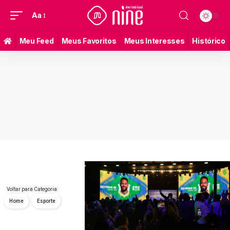
Aa
Meu Feed
Meus Favoritos
Meus Interesses
Histórico
Voltar para Categoria:
Home
Esporte