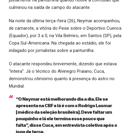
culminou na saída de campo do atacante.
Na noite da última terça-feira (26), Neymar acompanhou,
de camarote, a vitória do Peixe sobre o Deportivo Cuenca
(Equador), por 3 a 0, na Vila Belmiro, em Santos (SP), pela
Copa Sul-Americana. Na chegada ao estádio, ele foi
indagado por jornalistas sobre a panturrilha.
O atacante respondeu brevemente, dizendo que estava
“inteira”. Já o técnico do Alvinegro Praiano, Cuca,
demonstrou otimismo quanto à presença do astro no
Mundial.
“O Neymar está melhorando dia a dia. Ele se
apresenta na CBF e lá é com o Rodrigo Lasmar
[médico da seleção brasileira]. Deve faltar um
pouquinho e lá ele termina esse pouco que
falta”, disse Cuca, em entrevista coletiva após o
jogo de terça.