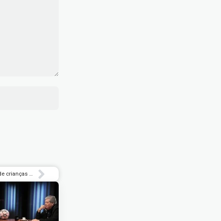
Evento reúne chefs para aulas em benefício de crianças com câncer | Blog do Lorençato