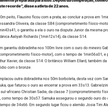
almente preparada para isso. Depois da competição, comece
te recorde”, disse a atleta de 22 anos.
00m peito, Flausino ficou com a prata, ao concluir a prova em 1m
essandra Oliveira, da classe SB4 (comprometimento físico-motor
in43s41, o garantiu a ela o ouro na disputa Junior da mesma pr
itânica Aaliyah Richards (1min12s14), da classe S14.
m garantiu dobradinha nos 100m livre com o ouro do mineiro Gabr
(comprometimento físico-motor), com o tempo de 1min56s01, e 
thur Xavier, da classe S14. O britânico William Ellard, também da
ódio com o bronze.
emplacou outra dobradinha nos 50m borboleta, desta vez com S
muka, que faturou o ouro ao encerrar a prova em 33s13. Gabrielzi
e sul-africano Christian Sadie, da classe 7 (comprometimento fís
e, como tempo de 30s57. Samuka assegurou o segundo ouro do 
 tempo de 34s66. Em segundo lugar ficou o alemão Josia Tim Al