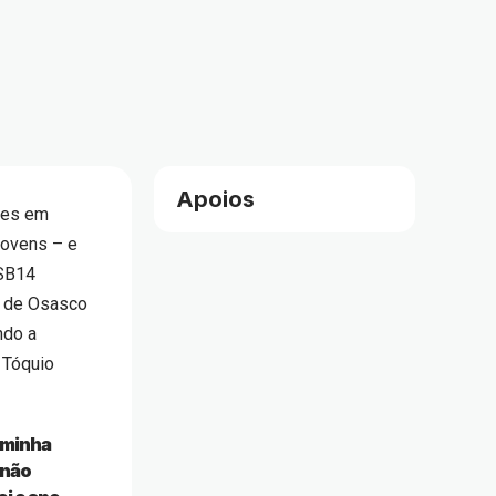
Apoios
ries em
jovens – e
 SB14
ta de Osasco
ndo a
 Tóquio
 minha
 não