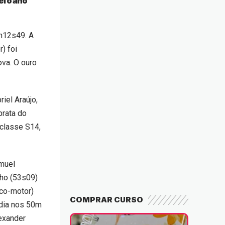
i o ano
in12s49. A
) foi
ova. O ouro
iel Araújo,
prata do
 classe S14,
amuel
nho (53s09)
ico-motor)
COMPRAR CURSO
dia nos 50m
exander