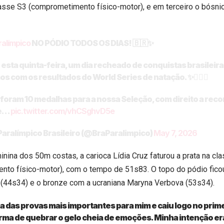
lasse S3 (comprometimento físico-motor), e em terceiro o bósni
ralímpico
NO PÓDIO TODOS OS DIAS! 🇧🇷✨
 esta quinta-feira, um dia recheado de conquistas brasilei
os com os resultados do World Series de natação. ✨🏊🏻‍♀️
 foram 10 medalhas para a nossa Seleção, com direito a rec
de…
pic.twitter.com/vhCSghvD5e
aralímpico Brasileiro (@BraParalimpico)
May 7, 2026
inina dos 50m costas, a carioca Lídia Cruz faturou a prata na cl
to físico-motor), com o tempo de 51s83. O topo do pódio fico
 (44s34) e o bronze com a ucraniana Maryna Verbova (53s34).
a das provas mais importantes para mim e caiu logo no prime
rma de quebrar o gelo cheia de emoções. Minha intenção er