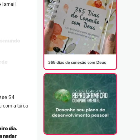
o Ismail
ras mundo
orde
asse S4
u com a turca
iro dia.
a nadar