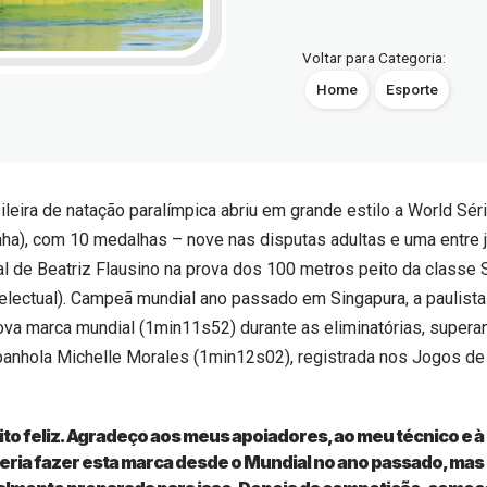
Voltar para Categoria:
Home
Esporte
ileira de natação paralímpica abriu em grande estilo a World Sé
ha), com 10 medalhas – nove nas disputas adultas e uma entre 
l de Beatriz Flausino na prova dos 100 metros peito da classe
ntelectual). Campeã mundial ano passado em Singapura, a paulis
va marca mundial (1min11s52) durante as eliminatórias, supera
spanhola Michelle Morales (1min12s02), registrada nos Jogos de
to feliz. Agradeço aos meus apoiadores, ao meu técnico e à
ueria fazer esta marca desde o Mundial no ano passado, mas