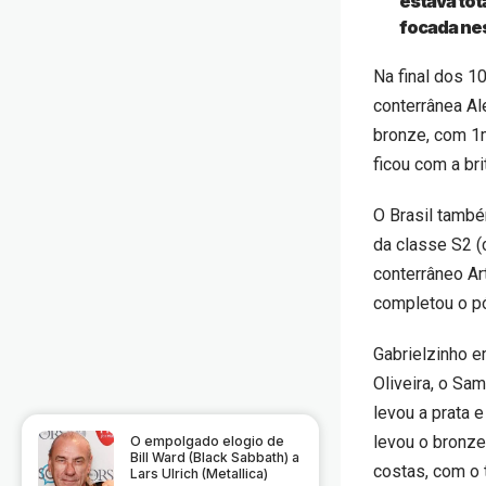
estava tot
focada nes
Na final dos 1
conterrânea Al
bronze, com 1m
ficou com a br
O Brasil també
da classe S2 
conterrâneo Ar
completou o p
Gabrielzinho 
Oliveira, o Sa
levou a prata 
levou o bronz
O empolgado elogio de
Bill Ward (Black Sabbath) a
costas, com o
Lars Ulrich (Metallica)