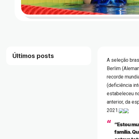
Últimos posts
A seleção bras
Berlim (Aleman
recorde mundia
(deficiência i
estabeleceu no
anterior, da e
2021.
“Estou mui
família. Q