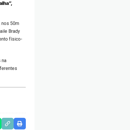
alha”,
a nos 50m
aile Brady
nto físico-
s na
iferentes