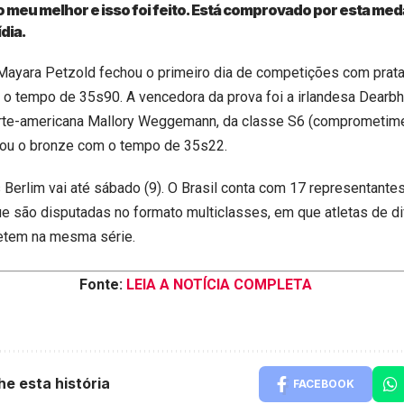
 meu melhor e isso foi feito. Está comprovado por esta med
ídia.
 Mayara Petzold fechou o primeiro dia de competições com prat
 o tempo de 35s90. A vencedora da prova foi a irlandesa Dearbh
orte-americana Mallory Weggemann, da classe S6 (comprometime
tou o bronze com o tempo de 35s22.
 Berlim vai até sábado (9). O Brasil conta com 17 representante
e são disputadas no formato multiclasses, em que atletas de d
tem na mesma série.
Fonte:
LEIA A NOTÍCIA COMPLETA
he esta história
FACEBOOK