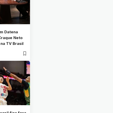
m Datena
 Craque Neto
 na TV Brasil
asil fica fora