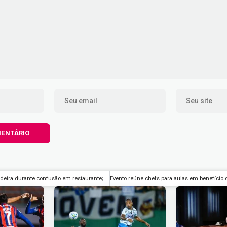
Ed Motta joga cadeira durante confusão em restaurante; músico se explica