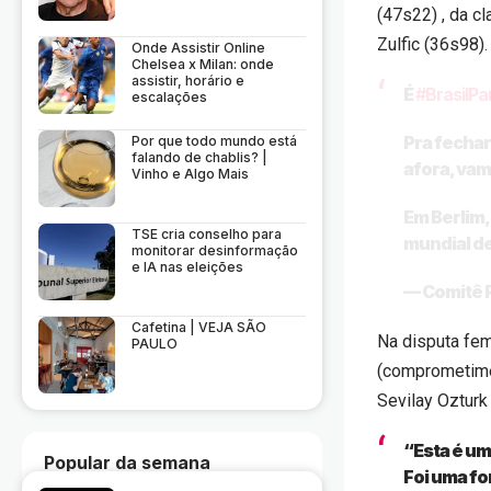
(47s22) , da c
Zulfic (36s98).
Onde Assistir Online
Chelsea x Milan: onde
assistir, horário e
É
#BrasilPa
escalações
Pra fechar
Por que todo mundo está
falando de chablis? |
afora, vam
Vinho e Algo Mais
Em Berlim,
TSE cria conselho para
mundial 
monitorar desinformação
e IA nas eleições
— Comitê P
Cafetina | VEJA SÃO
Na disputa fem
PAULO
(comprometimen
Sevilay Ozturk
“Esta é um
Popular da semana
Foi uma fo