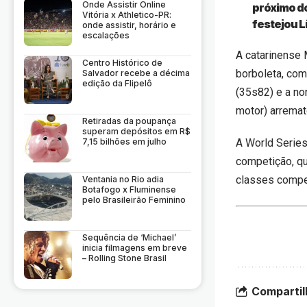
Onde Assistir Online
próximo do
Vitória x Athletico-PR:
festejou L
onde assistir, horário e
escalações
A catarinense
Centro Histórico de
borboleta, com
Salvador recebe a décima
edição da Flipelô
(35s82) e a n
motor) arrema
Retiradas da poupança
superam depósitos em R$
7,15 bilhões em julho
A World Series
competição, qu
classes compe
Ventania no Rio adia
Botafogo x Fluminense
pelo Brasileirão Feminino
Sequência de ‘Michael’
inicia filmagens em breve
– Rolling Stone Brasil
Compartil