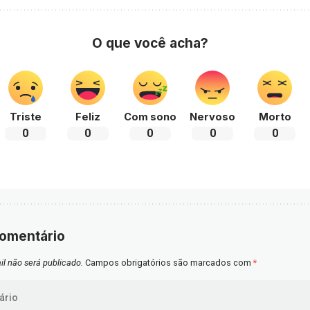
O que você acha?
Triste
Feliz
Com sono
Nervoso
Morto
0
0
0
0
0
comentário
l não será publicado.
Campos obrigatórios são marcados com
*