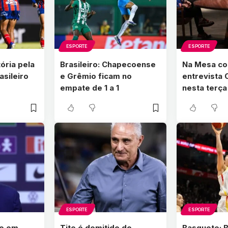
ESPORTE
ESPORTE
ória pela
Brasileiro: Chapecoense
Na Mesa co
asileiro
e Grêmio ficam no
entrevista
empate de 1 a 1
nesta terça
ESPORTE
ESPORTE
te em
Tite é demitido do
Basquete: Br