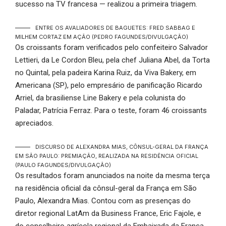
sucesso na TV francesa — realizou a primeira triagem.
ENTRE OS AVALIADORES DE BAGUETES: FRED SABBAG E
MILHEM CORTAZ EM AÇÃO
(PEDRO FAGUNDES/DIVULGAÇÃO)
Os croissants foram verificados pelo confeiteiro Salvador
Lettieri, da Le Cordon Bleu, pela chef Juliana Abel, da Torta
no Quintal, pela padeira Karina Ruiz, da Viva Bakery, em
Americana (SP), pelo empresário de panificação Ricardo
Arriel, da brasiliense Line Bakery e pela colunista do
Paladar, Patrícia Ferraz. Para o teste, foram 46 croissants
apreciados.
DISCURSO DE ALEXANDRA MIAS, CÔNSUL-GERAL DA FRANÇA
EM SÃO PAULO: PREMIAÇÃO, REALIZADA NA RESIDÊNCIA OFICIAL
(PAULO FAGUNDES/DIVULGAÇÃO)
Os resultados foram anunciados na noite da mesma terça
na residência oficial da cônsul-geral da França em São
Paulo, Alexandra Mias. Contou com as presenças do
diretor regional LatAm da Business France, Eric Fajole, e
do conselheiro agrícola regional da Embaixada da França,