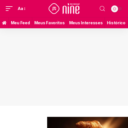
Aa
Meu Feed
Meus Favoritos
Meus Interesses
Histórico