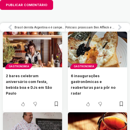
Brasil derrota Argentina e é campeão Sul-Americano Sub-17 feminino
Policiais processam Ben Affleck e Matt Damon por difamação no filme ‘Dinheiro Suspeito’ – Rolling Stone Brasil
GASTRONOMIA
GASTRONOMIA
2 bares celebram
6 inaugurações
aniversário com festa,
gastronômicas e
bebida boa e DJs em São
reaberturas para pôr no
Paulo
radar