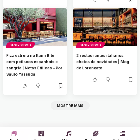
GASTRONOMIA
GASTRONOMIA
Fizz estreia no Itaim Bibi
2 restaurantes italianos
com petiscos espanhóis e
cheios de novidades | Blog
sangria | Notas Etílicas – Por
do Lorençato
Saulo Yassuda
MOSTRE MAIS
O Portal Nine é um agregador de notícias que
carrega somente notícias de sites confiáveis