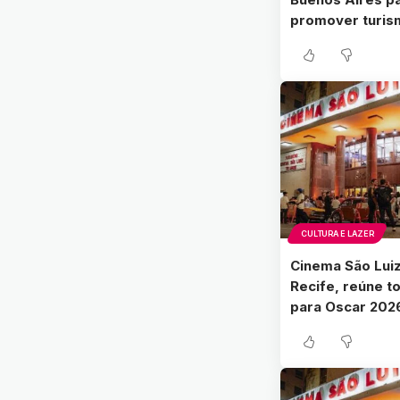
promover turis
CULTURA E LAZER
Cinema São Lui
Recife, reúne t
para Oscar 202