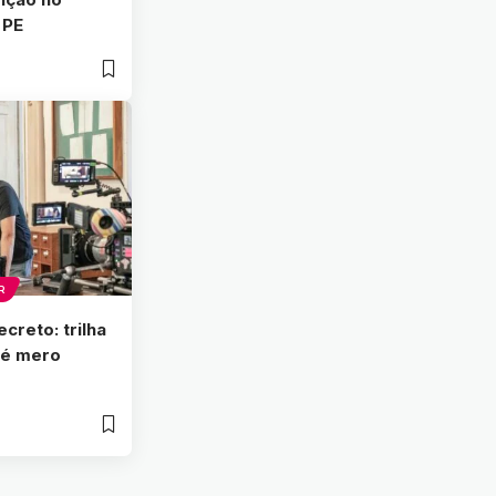
 PE
R
creto: trilha
 é mero