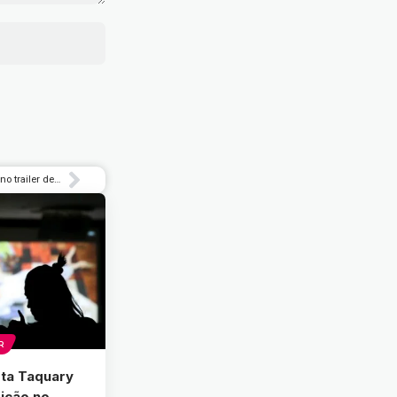
Ariana Grande tenta se juntar à família Pinto no trailer de ‘Entrando Numa Fria 4’ – Rolling Stone Brasil
R
rta Taquary
dição no