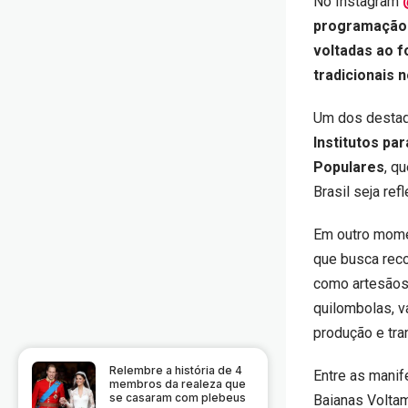
No Instagram
programação q
voltadas ao 
tradicionais 
Um dos destaq
Institutos pa
Populares
, q
Brasil seja ref
Em outro mome
que busca reco
como artesãos,
quilombolas, v
produção e tr
Relembre a história de 4
Entre as manif
membros da realeza que
se casaram com plebeus
Baianas Voltam