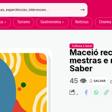
ca
Turismo
Gastronomia
Notícias
Cinema
Cultura e lazer
Maceió re
mestras e 
Saber
45 👁
.