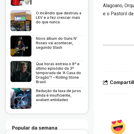
Alagoano, Orqu
O incêndio que destruiu a
e o Pastoril d
LEV e a fez crescer mais
do que nunca
Novo álbum do Guns N’
Roses vai acontecer,
segundo Slash
Que horas estreia o 8º e
último episódio da 3ª
temporada de ‘A Casa do
Dragão’? – Rolling Stone
Compartil
Brasil
Redução da taxa de juros
ainda é insuficiente,
avaliam entidades
Popular da semana