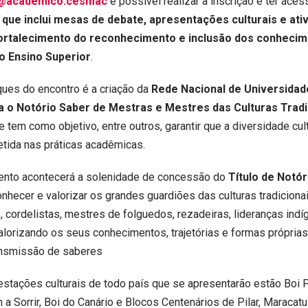
@academico.cesmac
é possível realizar a inscrição e ter aces
ue inclui mesas de debate, apresentações culturais e ati
fortalecimento do reconhecimento e inclusão dos conheci
no Ensino Superior
.
ues do encontro é a criação da
Rede Nacional de Universidad
ra o Notório Saber de Mestras e Mestres das Culturas Tradi
ue tem como objetivo, entre outros, garantir que a diversidade cul
letida nas práticas acadêmicas.
nto acontecerá a solenidade de concessão do
Título de Notó
nhecer e valorizar os grandes guardiões das culturas tradicionai
 cordelistas, mestres de folguedos, rezadeiras, lideranças indí
alorizando os seus conhecimentos, trajetórias e formas própria
ansmissão de saberes
estações culturais de todo país que se apresentarão estão Boi 
 a Sorrir, Boi do Canário e Blocos Centenários de Pilar, Maracat