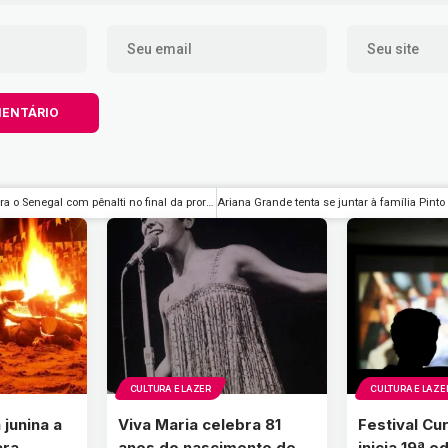
Bélgica vira contra o Senegal com pênalti no final da prorrogação
CULTURA E LAZER
CULTURA E LAZE
 junina a
Viva Maria celebra 81
Festival Cu
ara
anos do nascimento de
inicia 19ª e