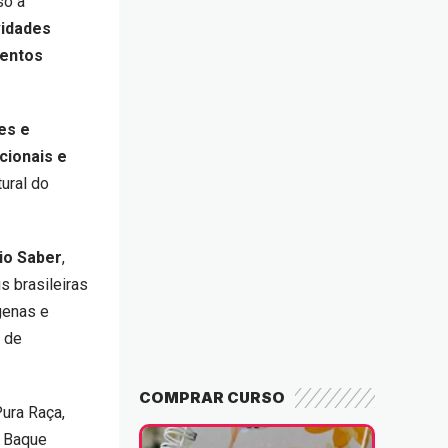
so a
vidades
mentos
es e
cionais e
tural do
rio Saber
,
s brasileiras
genas e
s de
COMPRAR CURSO
Pura Raça,
u Baque