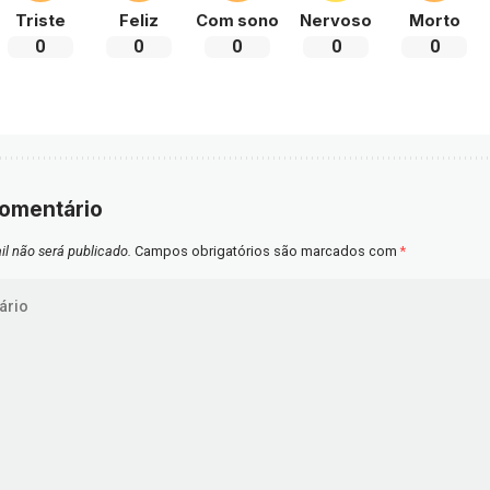
Triste
Feliz
Com sono
Nervoso
Morto
0
0
0
0
0
comentário
l não será publicado.
Campos obrigatórios são marcados com
*