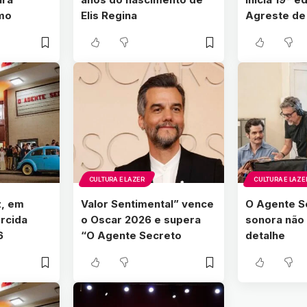
mo
Elis Regina
Agreste de
CULTURA E LAZER
CULTURA E LAZE
z, em
Valor Sentimental” vence
O Agente Se
orcida
o Oscar 2026 e supera
sonora não
6
“O Agente Secreto
detalhe