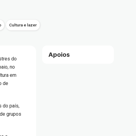
o
Cultura e lazer
Apoios
stres do
aio, no
ltura em
o de
 do país,
 de grupos