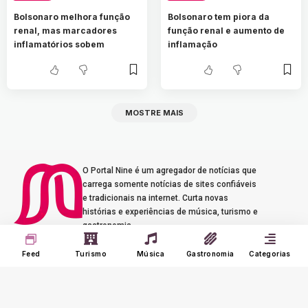
Bolsonaro melhora função
Bolsonaro tem piora da
renal, mas marcadores
função renal e aumento de
inflamatórios sobem
inflamação
MOSTRE MAIS
O Portal Nine é um agregador de notícias que
carrega somente notícias de sites confiáveis
e tradicionais na internet. Curta novas
histórias e experiências de música, turismo e
gastronomia.
Seus Interesses
Sobre o Nine
Feed
Turismo
Música
Gastronomia
Categorias
Meu Feed
Adverts
Our Jobs
Meus Interesses
Term of Use
Histórico