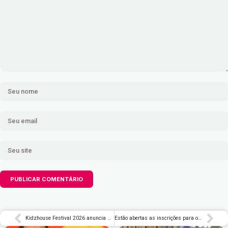
Kidzhouse Festival 2026 anuncia Enaldinho, Kysha e Mine, Mussa e mais atrações em São Paulo
Estão abertas as inscrições para o Concurso de Bandas do João Rock 2026 – Rolling Stone Brasil