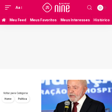
Aa
Meu Feed
Meus Favoritos
Meus Interesses
Histórico
Voltar para Categoria:
Home
Política