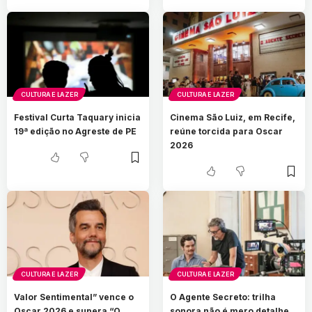
CULTURA E LAZER
CULTURA E LAZER
Festival Curta Taquary inicia
Cinema São Luiz, em Recife,
19ª edição no Agreste de PE
reúne torcida para Oscar
2026
CULTURA E LAZER
CULTURA E LAZER
Valor Sentimental” vence o
O Agente Secreto: trilha
Oscar 2026 e supera “O
sonora não é mero detalhe