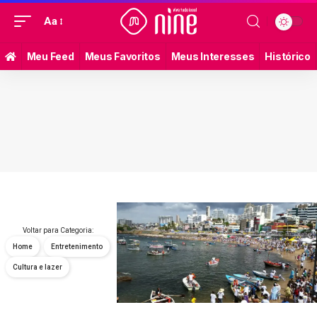
Aa
Meu Feed
Meus Favoritos
Meus Interesses
Histórico
Voltar para Categoria:
Home
Entretenimento
Cultura e lazer