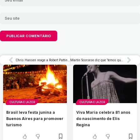
Chris Hansen reage a Robert Pattinson em trailer de ‘Primetime’: ‘Muito dramático’ – Rolling Stone Brasil
Martin Scorsese diz que ‘temos que estar abertos’ à IA no cinema – Rolling Stone Brasil
CULTURA E LAZER
CULTURA E LAZER
Brasil leva festa junina a
Viva Maria celebra 81 anos
Buenos Aires para promover
do nascimento de Elis
turismo
Regina