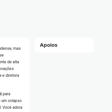
Apoios
nidense, mas
 se
nte de alta
novações
ta e diretora
mã para
de um colapso
l. Você adora