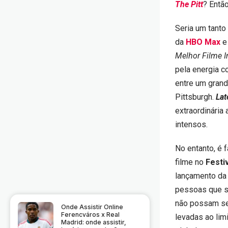
The Pitt
? Entã
Seria um tanto
da
HBO Max
e 
Melhor Filme I
pela energia c
entre um gran
Pittsburgh.
Lat
extraordinária
intensos.
No entanto, é 
filme no
Festi
lançamento da
pessoas que s
não possam se
Onde Assistir Online
Ferencváros x Real
levadas ao lim
Madrid: onde assistir,