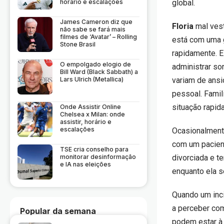
horário e escalações
global.
James Cameron diz que
Floria
mal vest
não sabe se fará mais
filmes de ‘Avatar’ – Rolling
está com uma g
Stone Brasil
rapidamente. E
O empolgado elogio de
administrar so
Bill Ward (Black Sabbath) a
Lars Ulrich (Metallica)
variam de ansi
pessoal. Fami
situação rapid
Onde Assistir Online
Chelsea x Milan: onde
assistir, horário e
escalações
Ocasionalment
com um pacient
TSE cria conselho para
monitorar desinformação
divorciada e 
e IA nas eleições
enquanto ela s
Quando um inc
a perceber co
Popular da semana
podem estar à 