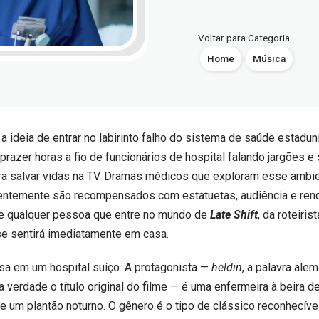
Voltar para Categoria:
Home
Música
 ideia de entrar no labirinto falho do sistema de saúde estadu
razer horas a fio de funcionários de hospital falando jargões e
a salvar vidas na TV. Dramas médicos que exploram esse ambie
entemente são recompensados ​​com estatuetas, audiência e re
 e qualquer pessoa que entre no mundo de
Late Shift
, da roteiris
 se sentirá imediatamente em casa.
sa em um hospital suíço. A protagonista —
heldin
, a palavra ale
na verdade o título original do filme — é uma enfermeira à beira 
e um plantão noturno. O gênero é o tipo de clássico reconhecíve