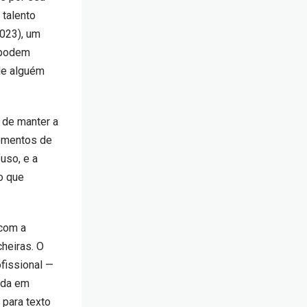
 talento
023), um
 podem
 de alguém
 de manter a
momentos de
uso, e a
o que
 com a
heiras. O
ofissional —
nda em
 para texto