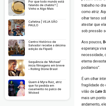
Por que todo mundo está
trabalho no dr
falando de chablis? |
Vinho e Algo Mais
como atriz. Aq
olhar tenso s
Cafetina | VEJA SÃO
atestar que el
PAULO
sob pressão s
Aos poucos,
B
Centro Histórico de
Salvador recebe a décima
esperança viva
edição da Flipelô
necessidade, 
eterna devasta
Sequência de ‘Michael’
inicia filmagens em breve
podíamos”.
– Rolling Stone Brasil
É um olhar ínt
Quem é Myra Ruiz, atriz
fragilidade do
que foi pedida em
casamento no palco de
vilão de
Late S
Wicked
mais um ponto
andamento, ele