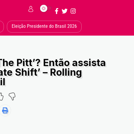
Eleição Presidente do Brasil 2026
he Pitt’? Então assista
ate Shift’ – Rolling
il