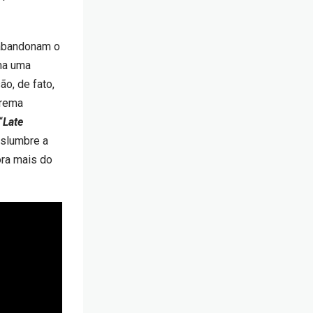
 abandonam o
ma uma
o, de fato,
trema
“
Late
islumbre a
ora mais do