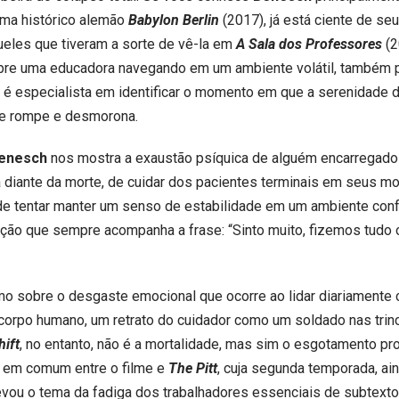
ama histórico alemão
Babylon Berlin
(2017), já está ciente de seu
ueles que tiveram a sorte de vê-la em
A Sala dos Professores
(2
obre uma educadora navegando em um ambiente volátil, também
a é especialista em identificar o momento em que a serenidade
e rompe e desmorona.
enesch
nos mostra a exaustão psíquica de alguém encarregado
 diante da morte, de cuidar dos pacientes terminais em seus 
de tentar manter um senso de estabilidade em um ambiente conf
ção que sempre acompanha a frase: “Sinto muito, fizemos tudo 
imo sobre o desgaste emocional que ocorre ao lidar diariamente
 corpo humano, um retrato do cuidador como um soldado nas trinc
hift
, no entanto, não é a mortalidade, mas sim o esgotamento pr
 em comum entre o filme e
The Pitt
, cuja segunda temporada, ai
vou o tema da fadiga dos trabalhadores essenciais de subtexto