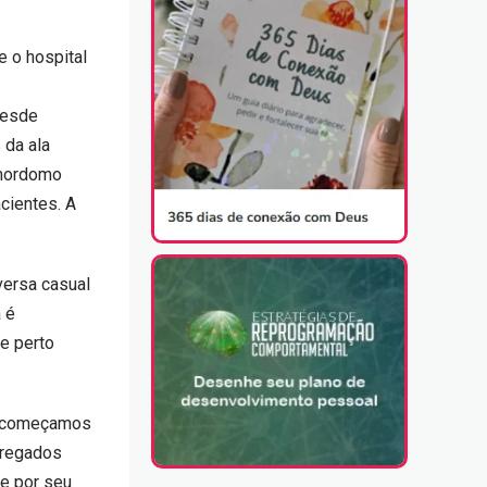
 o hospital
m
desde
 da ala
 mordomo
cientes. A
versa casual
 é
e perto
e, começamos
rregados
e por seu