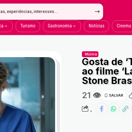
ca
Turismo
Gastronomia
Notícias
Cinema
Música
Gosta de ‘T
ao filme ‘L
Stone Bras
21 👁
.