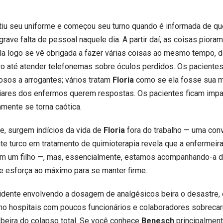
iu seu uniforme e começou seu turno quando é informada de que
rave falta de pessoal naquele dia. A partir daí, as coisas piora
la logo se vê obrigada a fazer várias coisas ao mesmo tempo, 
ro até atender telefonemas sobre óculos perdidos. Os pacientes
osos a arrogantes; vários tratam
Floria
como se ela fosse sua
liares dos enfermos querem respostas. Os pacientes ficam impa
amente se torna caótica.
e, surgem indícios da vida de
Floria
fora do trabalho — uma con
e turco em tratamento de quimioterapia revela que a enfermeira
tem um filho —, mas, essencialmente, estamos acompanhando-a d
e esforça ao máximo para se manter firme.
idente envolvendo a dosagem de analgésicos beira o desastr
mo hospitais com poucos funcionários e colaboradores sobreca
beira do colapso total. Se você conhece
Benesch
principalment