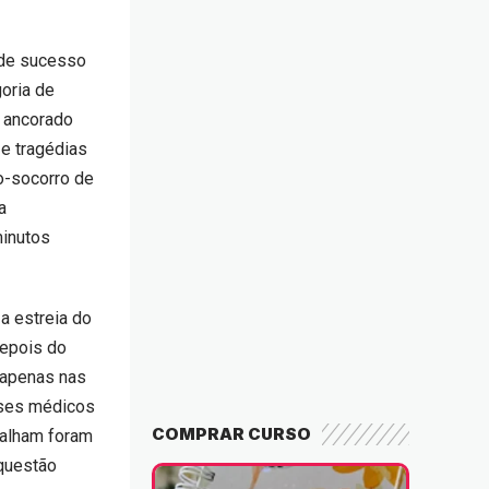
 de sucesso
oria de
 ancorado
 e tragédias
o-socorro de
a
minutos
a estreia do
epois do
 apenas nas
sses médicos
COMPRAR CURSO
balham foram
 questão