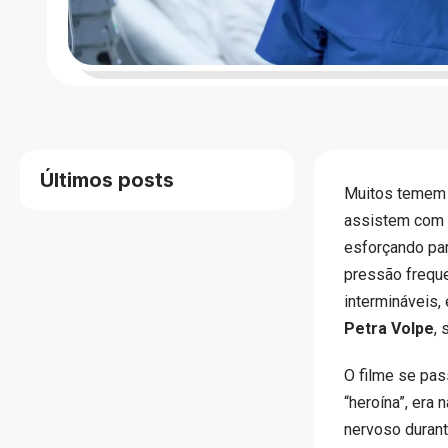
Últimos posts
Muitos temem a
assistem com p
esforçando par
pressão frequ
intermináveis,
Petra Volpe
,
O filme se pas
“heroína”, era 
nervoso durant