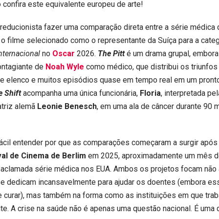
o confira este equivalente europeu de arte!
 reducionista fazer uma comparação direta entre a série médica
o filme selecionado como o representante da Suíça para a categ
nternacional
no
Oscar
2026.
The Pitt
é um drama grupal, embora
ontagiante de
Noah Wyle
como médico, que distribui os triunfos
de elenco e muitos episódios quase em tempo real em um pront
e Shift
acompanha uma única funcionária,
Floria
, interpretada pel
 atriz alemã
Leonie Benesch
, em uma ala de câncer durante 90 
fácil entender por que as comparações começaram a surgir após 
val de Cinema de Berlim
em 2025, aproximadamente um mês d
 aclamada série médica nos EUA. Ambos os projetos focam não
e dedicam incansavelmente para ajudar os doentes (embora e
 curar), mas também na forma como as instituições em que tra
ite. A crise na saúde não é apenas uma questão nacional. É uma