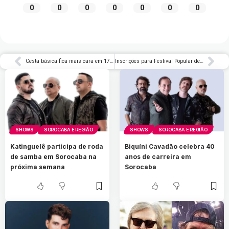
0
0
0
0
0
0
0
Cesta básica fica mais cara em 17 capitais brasileiras em junho
Inscrições para Festival Popular de Teatro de Fortaleza estão abertas
SHOWS
SOROCABA E REGIÃO
SHOWS
SOROCABA E REGIÃO
Katinguelê participa de roda
Biquíni Cavadão celebra 40
de samba em Sorocaba na
anos de carreira em
próxima semana
Sorocaba