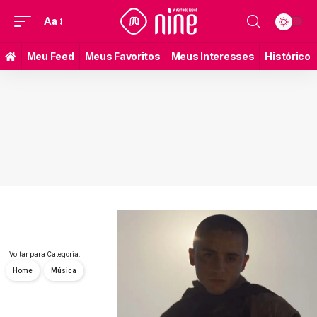
Aa
Meu Feed
Meus Favoritos
Meus Interesses
Histórico
Voltar para Categoria:
Home
Música