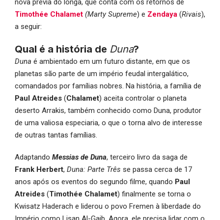
nova prévia do longa, que conta com os retornos de
Timothée Chalamet
(
Marty Supreme
) e
Zendaya
(
Rivais
),
a seguir:
Qual é a história de
Duna
?
Duna
é ambientado em um futuro distante, em que os
planetas são parte de um império feudal intergalático,
comandados por famílias nobres. Na história, a família de
Paul Atreides
(
Chalamet
) aceita controlar o planeta
deserto Arrakis, também conhecido como Duna, produtor
de uma valiosa especiaria, o que o torna alvo de interesse
de outras tantas famílias.
Adaptando
Messias de Duna
, terceiro livro da saga de
Frank Herbert
,
Duna: Parte Três
se passa cerca de 17
anos após os eventos do segundo filme, quando
Paul
Atreides
(
Timothée Chalamet
) finalmente se torna o
Kwisatz Haderach e liderou o povo Fremen à liberdade do
Império como Lisan Al-Gaib. Agora, ele precisa lidar com o