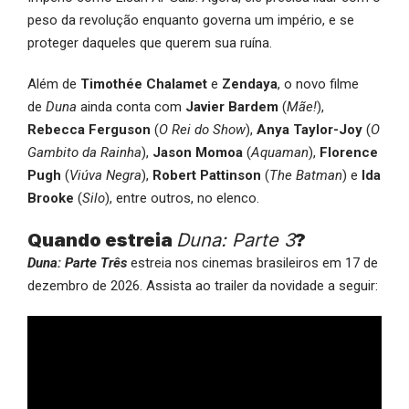
peso da revolução enquanto governa um império, e se
proteger daqueles que querem sua ruína.
Além de
Timothée Chalamet
e
Zendaya
, o novo filme
de
Duna
ainda conta com
Javier Bardem
(
Mãe!
),
Rebecca Ferguson
(
O Rei do Show
),
Anya Taylor-Joy
(
O
Gambito da Rainha
),
Jason Momoa
(
Aquaman
),
Florence
Pugh
(
Viúva Negra
),
Robert Pattinson
(
The Batman
) e
Ida
Brooke
(
Silo
), entre outros, no elenco.
Quando estreia
Duna: Parte 3
?
Duna: Parte Três
estreia nos cinemas brasileiros em 17 de
dezembro de 2026. Assista ao trailer da novidade a seguir: