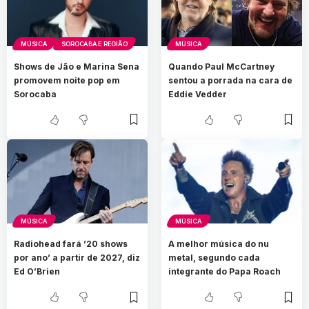
MÚSICA
SOROCABA E REGIÃO
MÚSICA
Shows de Jão e Marina Sena
Quando Paul McCartney
promovem noite pop em
sentou a porrada na cara de
Sorocaba
Eddie Vedder
MÚSICA
MÚSICA
Radiohead fará ’20 shows
A melhor música do nu
por ano’ a partir de 2027, diz
metal, segundo cada
Ed O’Brien
integrante do Papa Roach