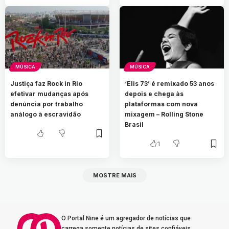
MÚSICA
MÚSICA
Justiça faz Rock in Rio
‘Elis 73’ é remixado 53 anos
efetivar mudanças após
depois e chega às
denúncia por trabalho
plataformas com nova
análogo à escravidão
mixagem – Rolling Stone
Brasil
1
MOSTRE MAIS
O Portal Nine é um agregador de notícias que
carrega somente notícias de sites confiáveis