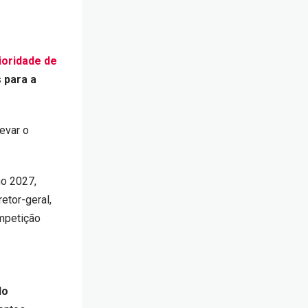
ioridade de
 para a
evar o
no 2027,
etor-geral,
ompetição
do