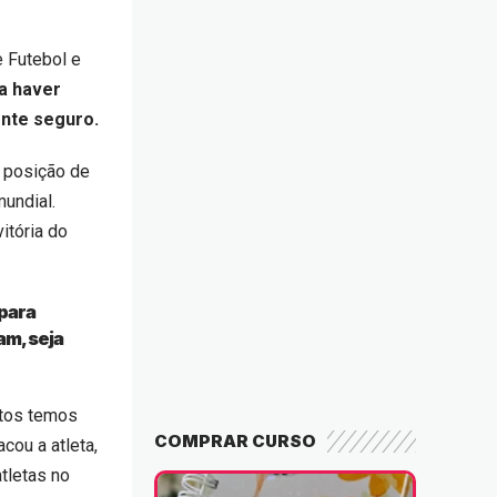
e Futebol e
a haver
nte seguro.
a posição de
undial.
itória do
 para
am, seja
ntos temos
COMPRAR CURSO
cou a atleta,
tletas no