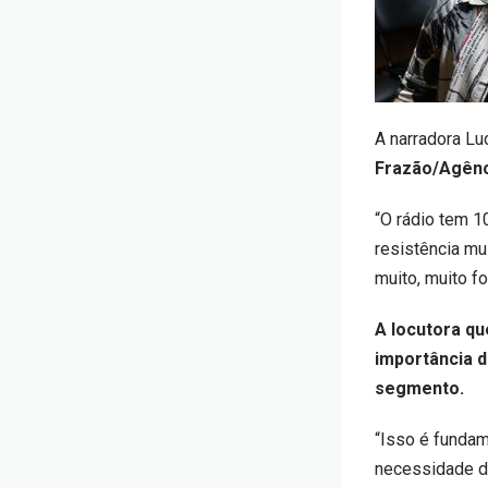
A narradora Lu
Frazão/Agênc
“O rádio tem 1
resistência mu
muito, muito fo
A locutora qu
importância 
segmento.
“Isso é fundam
necessidade de