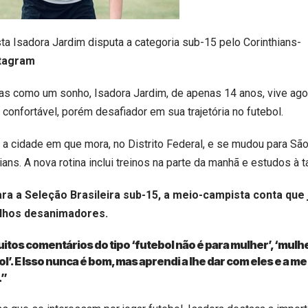
a Isadora Jardim disputa a categoria sub-15 pelo Corinthians-
stagram
nas como um sonho, Isadora Jardim, de apenas 14 anos, vive ag
onfortável, porém desafiador em sua trajetória no futebol.
u a cidade em que mora, no Distrito Federal, e se mudou para Sã
ians. A nova rotina inclui treinos na parte da manhã e estudos à t
a a Seleção Brasileira sub-15, a meio-campista conta que 
lhos desanimadores.
uitos comentários do tipo ‘futebol não é para mulher’, ‘mulh
ol’. E Isso nunca é bom, mas aprendi a lhe dar com eles e a me
.”