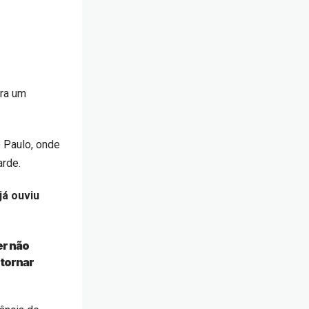
ora um
o Paulo, onde
arde.
já ouviu
er não
 tornar