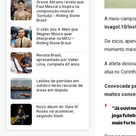
Gracie Abrams revela que
Paul Mescal a inspira na
composição musical:
‘Sortuda’ – Rolling Stone
A meio-campist
Brasil
iisagol.10/In
O vilão dos X-Men que
Wagner Moura quer
interpretar no MCU –
De início, ape
Rolling Stone Brasil
momento mais c
Revista Brasil,
apresentado por Valter
A atleta deixo
Lima, completa 40 anos
atua no Corinth
Leilões de petróleo em
outubro terão recorde de
Convocada par
áreas em disputa
muitos conse
Novo álbum do Guns N’
“Já ouvi m
Roses vai acontecer,
joga futeb
segundo Slash
mais forte