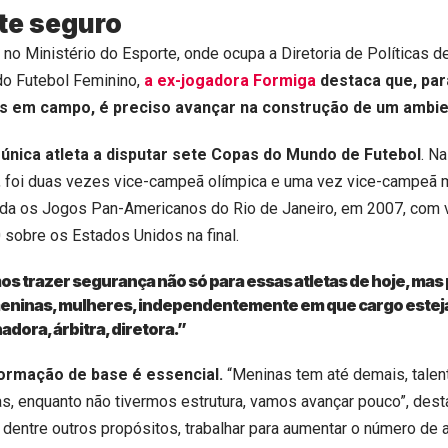
te seguro
no Ministério do Esporte, onde ocupa a Diretoria de Políticas d
o Futebol Feminino,
a ex-jogadora Formiga
destaca que, par
s em campo, é preciso avançar na construção de um ambie
 única atleta a disputar sete Copas do Mundo de Futebol
. N
, foi duas vezes vice-campeã olímpica e uma vez vice-campeã m
da os Jogos Pan-Americanos do Rio de Janeiro, em 2007, com v
0 sobre os Estados Unidos na final.
s trazer segurança não só para essas atletas de hoje, mas
meninas, mulheres, independentemente em que cargo estej
adora, árbitra, diretora.”
formação de base é essencial.
“Meninas tem até demais, tale
s, enquanto não tivermos estrutura, vamos avançar pouco”, desta
 dentre outros propósitos, trabalhar para aumentar o número de a