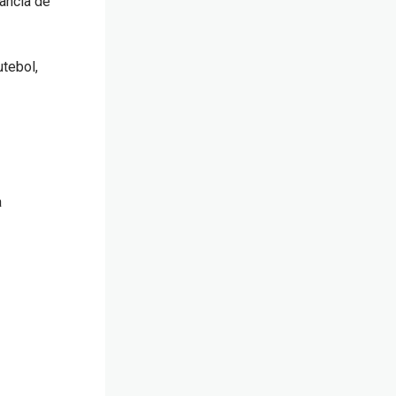
tância de
tebol,
a