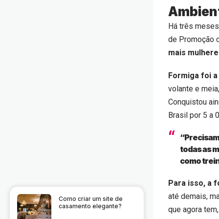
Ambien
Há três meses 
de Promoção d
mais mulhere
Formiga foi a
volante e meia
Conquistou ain
Brasil por 5 a 
“Precisamo
todas as 
como trein
Para isso, a 
até demais, ma
Como criar um site de
casamento elegante?
que agora tem,