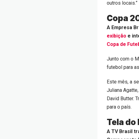
outros locais.”
Copa 2
A Empresa Br
exibição
e int
Copa de Fute
Junto com o Mi
futebol para a
Este mês, a se
Juliana Agatte
David Butter. 
para o país.
Tela do
A TV Brasil t