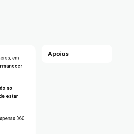
Apoios
heres, em
permanecer
ndo no
de estar
a apenas 360