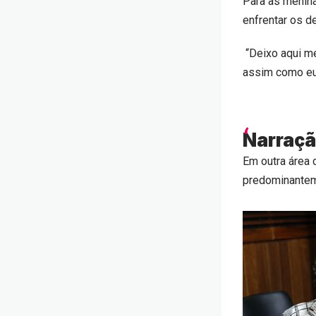
Para as menina
enfrentar os de
“Deixo aqui me
assim como eu:
Narraçã
Em outra área 
predominantem