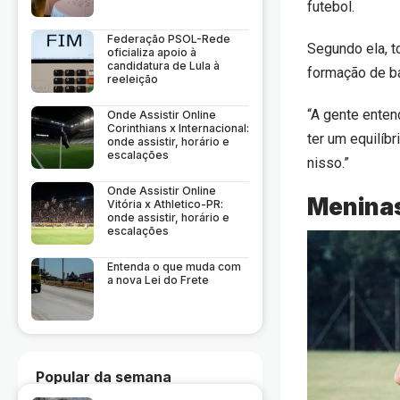
futebol.
Federação PSOL-Rede
Segundo ela, t
oficializa apoio à
candidatura de Lula à
formação de b
reeleição
“A gente enten
Onde Assistir Online
Corinthians x Internacional:
ter um equilíbr
onde assistir, horário e
escalações
nisso.”
Onde Assistir Online
Meninas
Vitória x Athletico-PR:
onde assistir, horário e
escalações
Entenda o que muda com
a nova Lei do Frete
Popular da semana