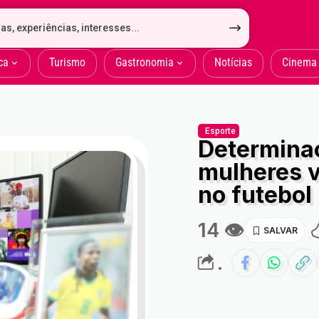
ca
Turismo
Gastronomia
Notícias
Cinema
Esporte
Determina
mulheres 
no futebol
14 👁
.