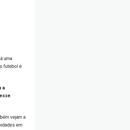
Há uma
o futebol é
a a
 esse
ambém vejam a
unidades em