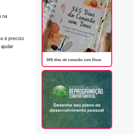
o na
as é preciso
 ajudar