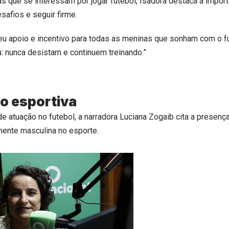
s que se interessam por jogar futebol, Isadora destaca a impor
safios e seguir firme.
u apoio e incentivo para todas as meninas que sonham com o fu
 nunca desistam e continuem treinando.”
o esportiva
de atuação no futebol, a narradora Luciana Zogaib cita a presenç
ente masculina no esporte.