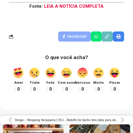
Fonte:
LEIA A NOTÍCIA COMPLETA
FACEBOOK
O que você acha?
Amei
Triste
Feliz
Com sono
Nervoso
Morto
Piscar
0
0
0
0
0
0
0
Dengo – Shopping Ibirapuera | VEJA SÃO PAULO
Rodolfo De Santis tem data para abrir a Santino Trattoria, no Itaim Bibi | Blog do Lorençato