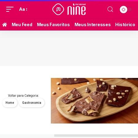
Aa
Meu Feed
Meus Favoritos
Meus Interesses
Histórico
Voltar para Categoria:
Home
Gastronomia